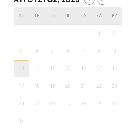
ΔΕ
ΤΡ
ΤΕ
ΠΕ
ΠΑ
ΣΑ
ΚΥ
-
-
-
-
-
1
2
3
4
5
6
7
8
9
10
11
12
13
14
15
16
17
18
19
20
21
22
23
24
25
26
27
28
29
30
31