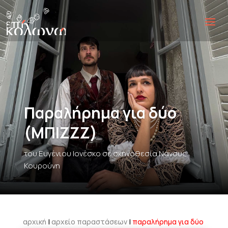
Παραλήρημα για δύο
(ΜΠΙΖΖΖ)
του Ευγένιου Ιονέσκο σε σκηνοθεσία Νάνσυς
Κουρούνη
αρχική
|
αρχείο παραστάσεων
|
παραλήρημα για δύο