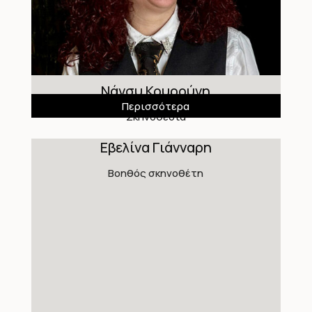
Νάνσυ Κουρούνη
Περισσότερα
Σκηνοθεσία
Εβελίνα Γιάνναρη
Βοηθός σκηνοθέτη