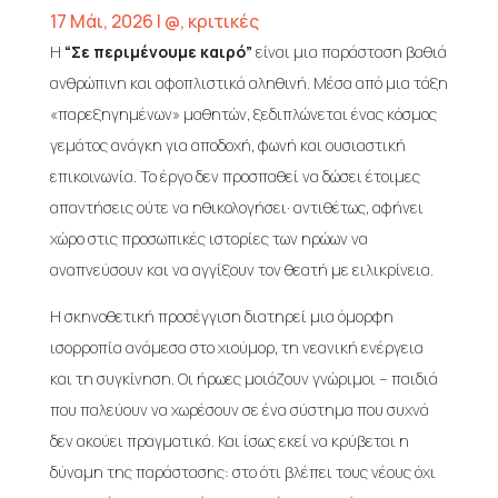
17 Μάι, 2026
|
@
,
κριτικές
Η
“Σε περιμένουμε καιρό”
είναι μια παράσταση βαθιά
ανθρώπινη και αφοπλιστικά αληθινή. Μέσα από μια τάξη
«παρεξηγημένων» μαθητών, ξεδιπλώνεται ένας κόσμος
γεμάτος ανάγκη για αποδοχή, φωνή και ουσιαστική
επικοινωνία. Το έργο δεν προσπαθεί να δώσει έτοιμες
απαντήσεις ούτε να ηθικολογήσει· αντιθέτως, αφήνει
χώρο στις προσωπικές ιστορίες των ηρώων να
αναπνεύσουν και να αγγίξουν τον θεατή με ειλικρίνεια.
Η σκηνοθετική προσέγγιση διατηρεί μια όμορφη
ισορροπία ανάμεσα στο χιούμορ, τη νεανική ενέργεια
και τη συγκίνηση. Οι ήρωες μοιάζουν γνώριμοι – παιδιά
που παλεύουν να χωρέσουν σε ένα σύστημα που συχνά
δεν ακούει πραγματικά. Και ίσως εκεί να κρύβεται η
δύναμη της παράστασης: στο ότι βλέπει τους νέους όχι