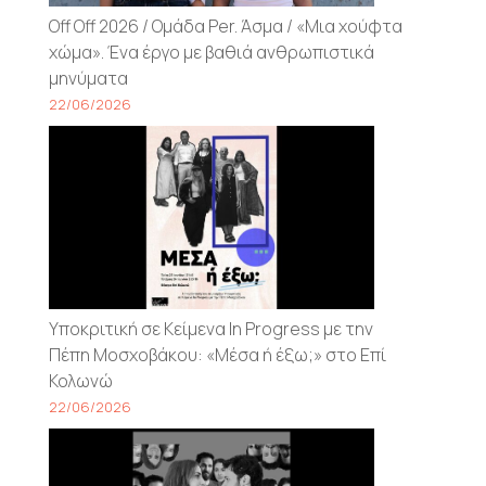
Off Off 2026 / Ομάδα Per. Άσμα / «Μια χούφτα
χώμα». Ένα έργο με βαθιά ανθρωπιστικά
μηνύματα
22/06/2026
Υποκριτική σε Κείμενα In Progress με την
Πέπη Μοσχοβάκου: «Μέσα ή έξω;» στο Επί
Κολωνώ
22/06/2026