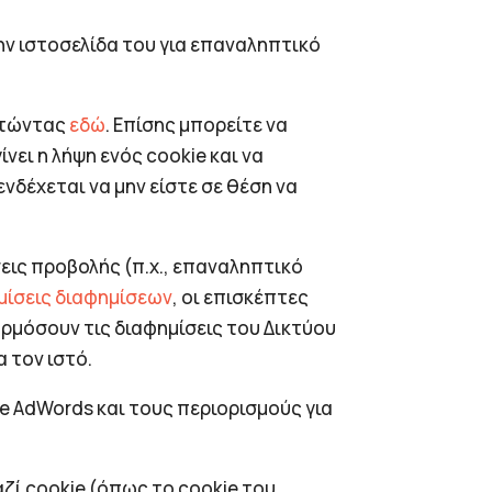
ην ιστοσελίδα του για επαναληπτικό
πατώντας
εδώ
. Επίσης μπορείτε να
νει η λήψη ενός cookie και να
νδέχεται να μην είστε σε θέση να
σεις προβολής (π.χ., επαναληπτικό
μίσεις διαφημίσεων
, οι επισκέπτες
αρμόσουν τις διαφημίσεις του Δικτύου
α τον ιστό.
e AdWords και τους περιορισμούς για
ζί cookie (όπως το cookie του