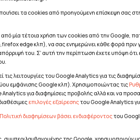
οποιήσει τα cookies από προηγούμενη επίσκεψη σας στ
ε από μία τέτοια χρήση των cookies από την Google, 
irefox edge κλπ), να σας ενημερώνει κάθε φορά πριν γί
απόρριψή του. Σ’ αυτή την περίπτωση έχετε υπόψη ότι ε
ου.
 τις λειτουργίες του Google Analytics για τις διαφημί
τύου εμφάνισης Google κλπ). Χρησιμοποιώντας τις
Ρυθ
Analytics για διαφημίσεις προβολής αλλά και να προσ
 διαθέσιμες
επιλογές εξαίρεσης
του Google Analytics γι
Πολιτική διαφημίσεων βάσει ενδιαφέροντος
του Googl
ς, συμπεριλαμβανομένης της Google, χρησιμοποιούν μα