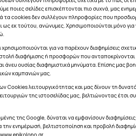
δόσεων συλλέγουν πληροφορίες σχετικά με το πώς οι ε
ούμε ποιες σελίδες επισκέπτονται πιο συχνά, μας ενη
ά τα cookies δεν συλλέγουν πληροφορίες που προσδιο
ι ως εκ τούτου, ανώνυμες. Χρησιμοποιούνται μόνο για
ώ.
s χρησιμοποιούνται για να παρέχουν διαφημίσεις σχετι
οστολή διαφήμισης ή προσφορών που ανταποκρίνονται
αι άνευ ουσίας διαφημιστικά μηνύματα. Επίσης μας βο
ικών καμπανιών μας.
 των Cookies λειτουργικότητας και μας δίνουν τη δυνα
τουργιών της ιστοσελίδας μας, βελτιώνοντας έτσι συ
ένης της Google, δύναται να εμφανίσουν διαφημίσεις
για την ενημέρωσή, βελτιστοποίηση και προβολή διαφη
www.epikolono.gr .