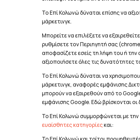
Το Επί Κολωνώ δύναται επίσης να αξι
μάρκετινγκ.
Μπορείτε να επιλέξετε να εξαιρεθείτ
ρυθμίσετε τον Περιηγητή σας (chrome,f
αποφασίζετε εσείς τη λήψη του ή την 
αξιοποιήσετε όλες τις δυνατότητες τ
To Επί Κολωνώ δύναται να χρησιμοποιεί
μάρκετινγκ, αναφορές εμφάνισης Δικ
μπορούν να εξαιρεθούν από το Google 
εμφάνισης Google. Εδώ βρίσκονται οι
Το Επί Κολωνώ συμμορφώνεται με την
ευαίσθητες κατηγορίες
και:
To Επί Κολωνώ και τρίτοι προμηθευτέ