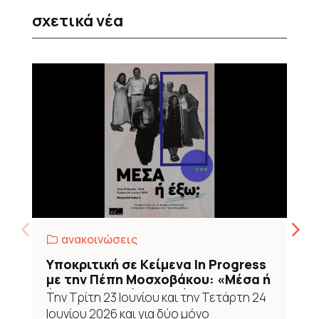
σχετικά νέα
,
ανακοινώσεις
Υποκριτική σε Κείμενα In Progress
με την Πέπη Μοσχοβάκου: «Μέσα ή
έξω;» στο Επί Κολωνώ
Την Τρίτη 23 Ιουνίου και την Τετάρτη 24
Ιουνίου 2026 και για δύο μόνο