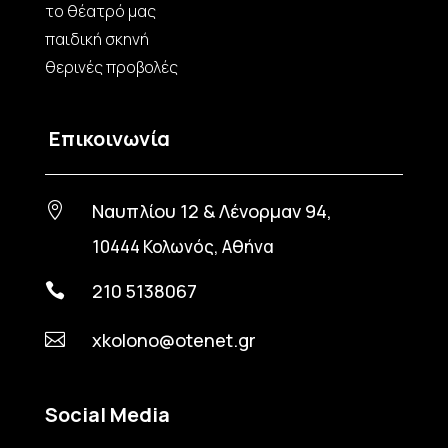
το θέατρό μας
παιδική σκηνή
θερινές προβολές
Επικοινωνία
Ναυπλίου 12 & Λένορμαν 94,

10444 Κολωνός, Αθήνα
210 5138067

xkolono@otenet.gr

Social Media