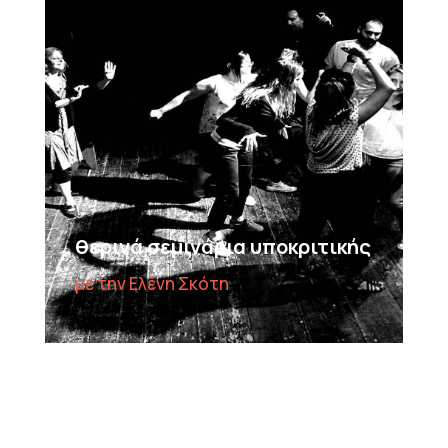
θερινά σεμινάρια υποκριτικής
με την Ελένη Σκότη