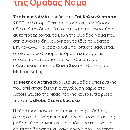
της Ομάδας Νάμα
Το
studio ΝΑΜΑ
εδρεύει στο
Επί Κολωνώ από το
2000
, αλλά ιδρύθηκε και διδάσκει τη Μέθοδο
ήδη από την δεκαετία του ‘90. Από το εργαστήριο
αυτό προέρχονται τα μέλη της Ομάδας Νάμα που
στη συνέχεια δημιούργησαν το ίδιο το θέατρο
Επί Κολωνώ.Η διδασκαλία υποκριτικής βασίζεται
στον αυτοσχεδιασμό με δράση και λόγο, με
στόχο την κατανόηση και εμπέδωση μιας
εξελιγμένης από την
Ελένη Σκότη
εκδοχής του
Method Acting.
Το
Method Acting
είναι μια μέθοδος υποκριτικής
που απέκτησε διεθνή αναγνώριση χάρις στο
Actors Studio της Νέας Υόρκης και έχει τις ρίζες
της στη
μέθοδο Στανισλάφσκυ
.
Η εξάσκηση πάνω στα στοιχεία της μεθόδου,
όπως ο ατομικός και ομαδικός αυτοσχεδιασμός
με δοσμένες συνθήκες, το ουδέτερο κείμενο, το
ρήμα της δράσης κ.ά., καλλιεργούν την ικανότητα