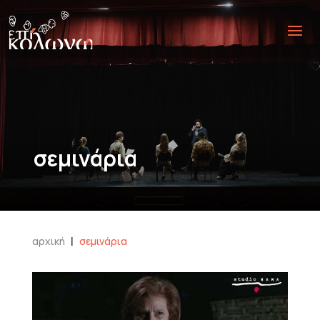
σεμινάρια
|
αρχική
σεμινάρια