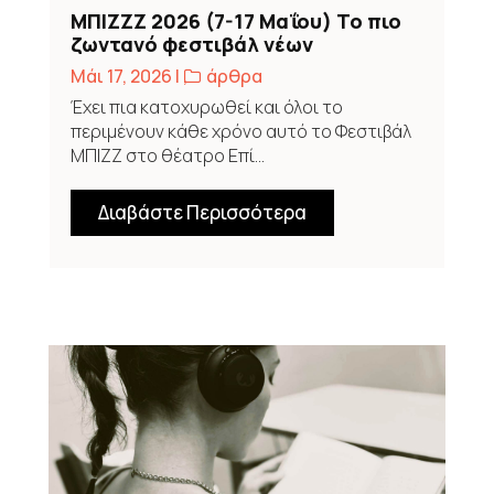
ΜΠΙΖΖΖ 2026 (7-17 Μαΐου) Το πιο
ζωντανό φεστιβάλ νέων
δημιουργών στο θέατρο Επί
Μάι 17, 2026
|
,
άρθρα
Κολωνώ!
Έχει πια κατοχυρωθεί και όλοι το
περιμένουν κάθε χρόνο αυτό το Φεστιβάλ
ΜΠΙΖΖ στο θέατρο Επί...
Διαβάστε Περισσότερα