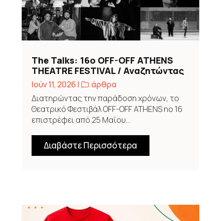
The Talks: 16o OFF-OFF ATHENS
THEATRE FESTIVAL / Αναζητώντας
τον σπινθήρα
Ιούν 11, 2026
|
,
άρθρα
Διατηρώντας την παράδοση χρόνων, το
Θεατρικό Φεστιβάλ OFF-OFF ATHENS no 16
επιστρέφει από 25 Μαΐου...
Διαβάστε Περισσότερα