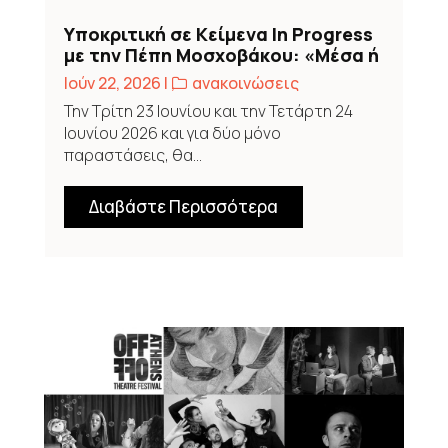
Υποκριτική σε Κείμενα In Progress
με την Πέπη Μοσχοβάκου: «Μέσα ή
έξω;» στο Επί Κολωνώ
Ιούν 22, 2026
|
,
ανακοινώσεις
Την Τρίτη 23 Ιουνίου και την Τετάρτη 24
Ιουνίου 2026 και για δύο μόνο
παραστάσεις, θα...
Διαβάστε Περισσότερα