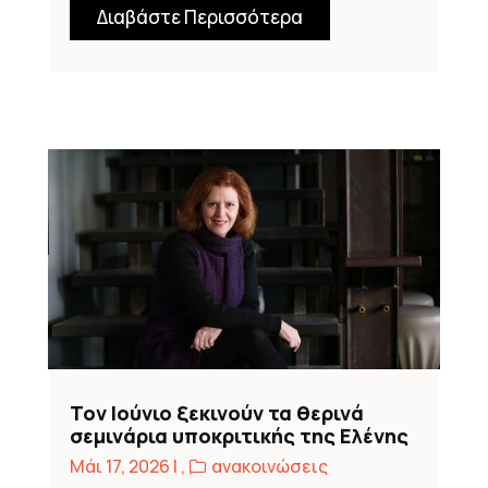
Διαβάστε Περισσότερα
Τον Ιούνιο ξεκινούν τα θερινά
σεμινάρια υποκριτικής της Ελένης
Σκότη στο θέατρο Επί Κολωνώ
Μάι 17, 2026
|
,
,
ανακοινώσεις