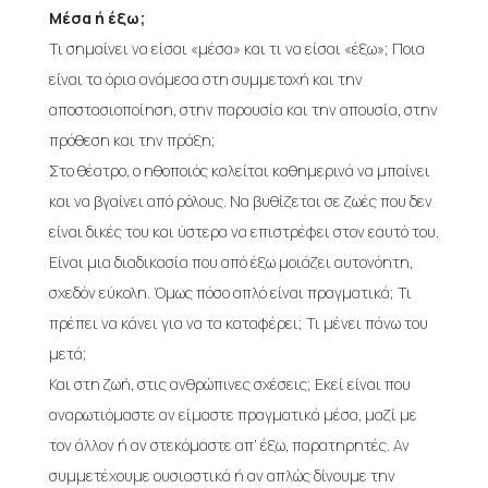
Μέσα ή έξω;
Τι σημαίνει να είσαι «μέσα» και τι να είσαι «έξω»; Ποια
είναι τα όρια ανάμεσα στη συμμετοχή και την
αποστασιοποίηση, στην παρουσία και την απουσία, στην
πρόθεση και την πράξη;
Στο θέατρο, ο ηθοποιός καλείται καθημερινά να μπαίνει
και να βγαίνει από ρόλους. Να βυθίζεται σε ζωές που δεν
είναι δικές του και ύστερα να επιστρέφει στον εαυτό του.
Είναι μια διαδικασία που από έξω μοιάζει αυτονόητη,
σχεδόν εύκολη. Όμως πόσο απλό είναι πραγματικά; Τι
πρέπει να κάνει για να τα καταφέρει; Τι μένει πάνω του
μετά;
Και στη ζωή, στις ανθρώπινες σχέσεις; Εκεί είναι που
αναρωτιόμαστε αν είμαστε πραγματικά μέσα, μαζί με
τον άλλον ή αν στεκόμαστε απ’ έξω, παρατηρητές. Αν
συμμετέχουμε ουσιαστικά ή αν απλώς δίνουμε την