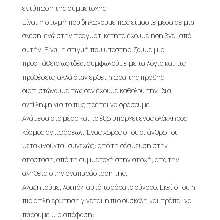
εντύπωση της συμμετοχής.
Είναι η στιγμή που δηλώνουμε πως είμαστε μέσα σε μια
σχέση, ενώ στην πραγματικότητα έχουμε ήδη βγει από
αυτήν. Είναι η στιγμή που υποστηρίζουμε μια
προσπάθεια ως ιδέα, συμφωνούμε με τα λόγια και τις
προθέσεις, αλλά όταν έρθει η ώρα της πράξης,
διαπιστώνουμε πως δεν έχουμε καθόλου την ίδια
αντίληψη για το πως πρέπει να δράσουμε.
Ανάμεσα στο μέσα και το έξω υπάρχει ένας ολόκληρος
κόσμος αντιφάσεων. Ένας χώρος όπου οι άνθρωποι
μετακινούνται συνεχώς: από τη δέσμευση στην
απόσταση, από τη συμμετοχή στην αποχή, από την
αλήθεια στην αναπαράστασή της.
Αναζητούμε, λοιπόν, αυτό το αόρατο σύνορο. Εκεί όπου η
πιο απλή ερώτηση γίνεται η πιο δύσκολη και πρέπει να
πάρουμε μια απόφαση: