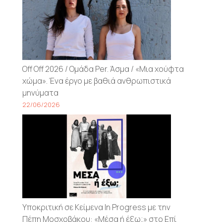
Off Off 2026 / Ομάδα Per. Άσμα / «Μια χούφτα
χώμα». Ένα έργο με βαθιά ανθρωπιστικά
μηνύματα
22/06/2026
Υποκριτική σε Κείμενα In Progress με την
Πέπη Μοσχοβάκου: «Μέσα ή έξω;» στο Επί