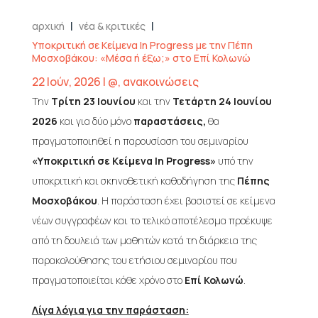
|
|
αρχική
νέα & κριτικές
Υποκριτική σε Κείμενα In Progress με την Πέπη
Μοσχοβάκου: «Μέσα ή έξω;» στο Επί Κολωνώ
22 Ιούν, 2026
|
@
,
ανακοινώσεις
Την
Τρίτη 23 Ιουνίου
και την
Τετάρτη 24 Ιουνίου
2026
και για δύο μόνο
παραστάσεις,
θα
πραγματοποιηθεί η παρουσίαση του σεμιναρίου
«Υποκριτική σε Κείμενα In Progress»
υπό την
υποκριτική και σκηνοθετική καθοδήγηση της
Πέπης
Μοσχοβάκου
. Η παράσταση έχει βασιστεί σε κείμενα
νέων συγγραφέων και το τελικό αποτέλεσμα προέκυψε
από τη δουλειά των μαθητών κατά τη διάρκεια της
παρακολούθησης του ετήσιου σεμιναρίου που
πραγματοποιείται κάθε χρόνο στο
Επί Κολωνώ
.
Λίγα λόγια για την παράσταση: