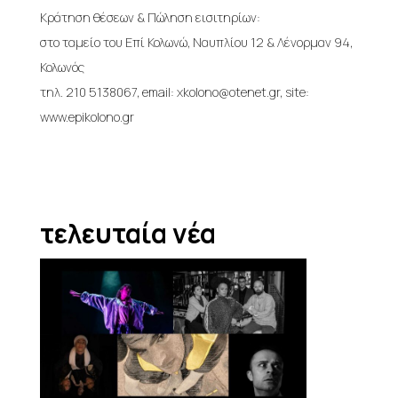
Κράτηση θέσεων & Πώληση εισιτηρίων:
στο ταμείο του Επί Κολωνώ, Ναυπλίου 12 & Λένορμαν 94,
Κολωνός
τηλ. 210 5138067, email: xkolono@otenet.gr, site:
www.epikolono.gr
τελευταία νέα