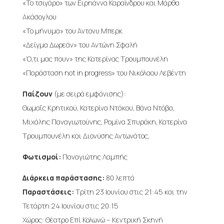
«Το τσιγάρο» των Ειρηάννα Καραϊνδρου και Μάρθα
Ακάσογλου
«Το μήνυμα» του Άντονυ Μπερκ
«Δείγμα Δωρεάν» του Αντώνη Σφαλή
«Ό,τι μας πουν» της Κατερίνας Τρουμπουνέλη
«Παράσταση not in progress» του Νικόλαου Λεβέντη
Παίζουν
(με σειρά εμφάνισης):
Θωμαΐς Κρητικού, Κατερίνα Ντάκου, Βάνα Ντόβα,
Μιχάλης Παναγιωτούνης, Ρομίνα Σπυράκη, Κατερίνα
Τρουμπουνέλη και Διονύσης Αντωνάτος,
Φωτισμοί:
Παναγιώτης Λαμπής
Διάρκεια παράστασης:
80 λεπτά
Παραστάσεις:
Τρίτη 23 Ιουνίου στις 21:45 και την
Τετάρτη 24 Ιουνίου στις 20:15
Χώρος: Θέατρο Επί Κολωνώ – Κεντρική Σκηνή