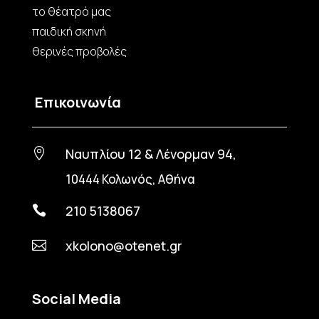
το θέατρό μας
παιδική σκηνή
θερινές προβολές
Επικοινωνία
Ναυπλίου 12 & Λένορμαν 94,

10444 Κολωνός, Αθήνα
210 5138067

xkolono@otenet.gr

Social Media