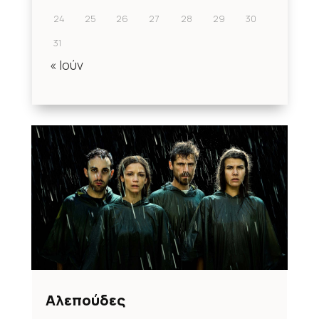
24
25
26
27
28
29
30
31
« Ιούν
Αλεπούδες