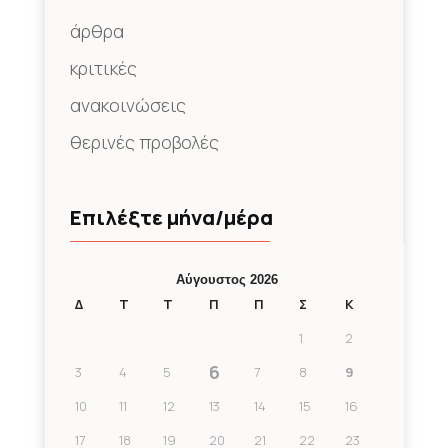
άρθρα
κριτικές
ανακοινώσεις
θερινές προβολές
Επιλέξτε μήνα/μέρα
Αύγουστος 2026
Δ
Τ
Τ
Π
Π
Σ
Κ
1
2
6
3
4
5
7
8
9
10
11
12
13
14
15
16
17
18
19
20
21
22
23