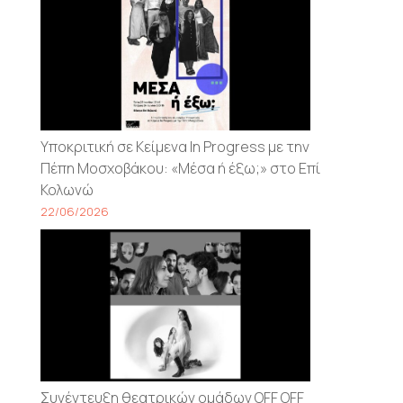
Υποκριτική σε Κείμενα In Progress με την
Πέπη Μοσχοβάκου: «Μέσα ή έξω;» στο Επί
Κολωνώ
22/06/2026
Συνέντευξη θεατρικών ομάδων OFF OFF