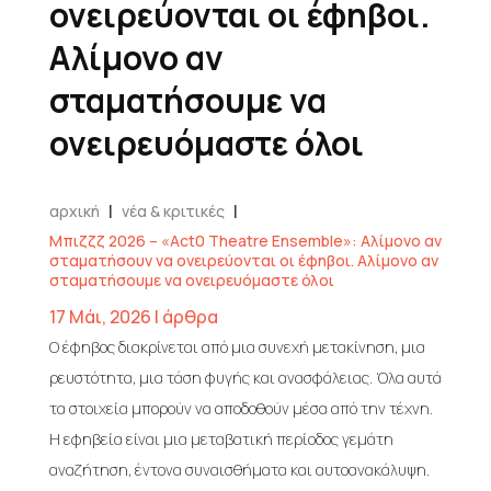
ονειρεύονται οι έφηβοι.
Αλίμονο αν
σταματήσουμε να
ονειρευόμαστε όλοι
|
|
αρχική
νέα & κριτικές
Μπιζζζ 2026 – «Act0 Theatre Ensemble»: Αλίμονο αν
σταματήσουν να ονειρεύονται οι έφηβοι. Αλίμονο αν
σταματήσουμε να ονειρευόμαστε όλοι
17 Μάι, 2026
|
άρθρα
Ο έφηβος διακρίνεται από μια συνεχή μετακίνηση, μια
ρευστότητα, μια τάση φυγής και ανασφάλειας. Όλα αυτά
τα στοιχεία μπορούν να αποδοθούν μέσα από την τέχνη.
Η εφηβεία είναι μια μεταβατική περίοδος γεμάτη
αναζήτηση, έντονα συναισθήματα και αυτοανακάλυψη.