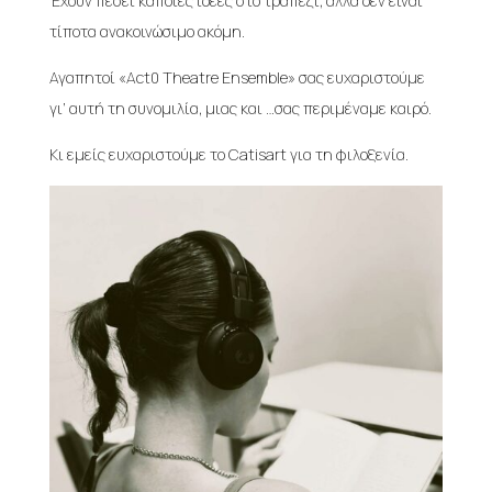
Έχουν πέσει κάποιες ιδέες στο τραπέζι, αλλά δεν είναι
τίποτα ανακοινώσιμο ακόμη.
Αγαπητοί «Act0 Theatre Ensemble» σας ευχαριστούμε
γι’ αυτή τη συνομιλία, μιας και …σας περιμέναμε καιρό.
Κι εμείς ευχαριστούμε το Catisart για τη φιλοξενία.