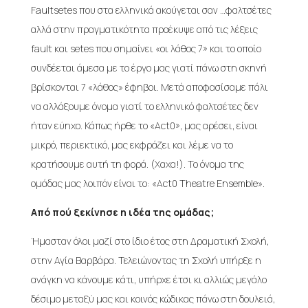
Faultsetes που στα ελληνικά ακούγεται σαν …φαλτσέτες
αλλά στην πραγματικότητα προέκυψε από τις λέξεις
fault και setes που σημαίνει «οι λάθος 7» και το οποίο
συνδέεται άμεσα με το έργο μας γιατί πάνω στη σκηνή
βρίσκονται 7 «λάθος» έφηβοι. Μετά αποφασίσαμε πάλι
να αλλάξουμε όνομα γιατί το ελληνικό φαλτσέτες δεν
ήταν εύηχο. Κάπως ήρθε το «Act0», μας αρέσει, είναι
μικρό, περιεκτικό, μας εκφράζει και λέμε να το
κρατήσουμε αυτή τη φορά. (Χαχα!). Το όνομα της
ομάδας μας λοιπόν είναι το: «Act0 Theatre Ensemble».
Από πού ξεκίνησε η ιδέα της ομάδας;
Ήμασταν όλοι μαζί στο ίδιο έτος στη Δραματική Σχολή,
στην Αγία Βαρβάρα. Τελειώνοντας τη Σχολή υπήρξε η
ανάγκη να κάνουμε κάτι, υπήρχε έτσι κι αλλιώς μεγάλο
δέσιμο μεταξύ μας και κοινός κώδικας πάνω στη δουλειά,