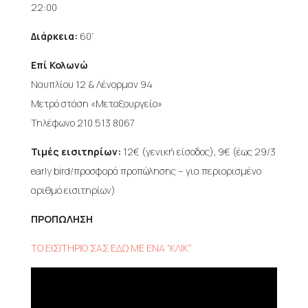
22:00
Διάρκεια:
60’
Επί Κολωνώ
Ναυπλίου 12 & Λένορμαν 94
Μετρό στάση «Μεταξουργείο»
Τηλέφωνο 210 513 8067
Τιμές εισιτηρίων:
12€ (γενική είσοδος), 9€ (έως 29/3
early bird/προσφορά προπώλησης – για περιορισμένο
αριθμό εισιτηρίων)
ΠΡΟΠΩΛΗΣΗ
ΤΟ ΕΙΣΙΤΗΡΙΟ ΣΑΣ ΕΔΩ ΜΕ ΕΝΑ “ΚΛΙΚ”