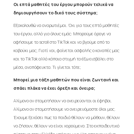
Οι επτά μαθητές του έργου μπορούν τελικά να
δημιουργήσουν το δικό τους σύστημα;
Εξακολουθώ να αναρωτιέμαι. Όχι για τους επτά μαθητές
του έργου, αλλά για όλους εμάς: Μπορούμε άραγε να
αφήσουμε το scroll στο TikTok και να βγούμε από το
καβούκι μας; Γιατί ναι, φαίνεται ασφαλής ο καναπές μας
και το TikTok αλλά κάποια στιγμή το έξω εισβάλει στο
μέσα, αναπόφευκτα. Τι γίνεται τότε;
Μπορεί μια τάξη μαθητών που είναι ζωντανή και
σπάει πλάκα να έχει όρεξη και όνειρα;
Αλίμονο αν σταματήσουν να ονειρεύονται οι έφηβοι.
Αλίμονο αν σταματήσουμε να ονειρευόμαστε όλοι μας.
Έχουμε ξεχάσει πως τα παιδιά θέλουν να μάθουν, θέλουν
να ζήσουν, θέλουν να είναι χαρούμενα. Στο εκπαιδευτικό