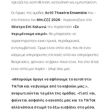
Χρειάζεται καλή θέληση, κατανόηση και εμπιστοσύνη.
Οι ήρωες της ομάδας
Act0 Theatre Ensemble
που –
στο πλαίσιο του
Μπιζζζ 2026
– παρουσιάζουν στο
Θέατρο Επί Κολωνώ
την παράσταση
«Σε
περιμένουμε καιρό»
, θα μπορούσαν να
χαρακτηριστούν εκκεντρικοί, περιθωριακοί,
αντισυμβατικοί. Όμως είναι απλά νέοι, που σε έναν
κόσμο με απεριόριστες επιλογές αλλά και απεριόριστες
δεσμεύσεις, ψάχνουν να βρουν ποιοι είναι. Kαι στο τέλος
είναι απλά μια παρέα – όπως όλοι μας.
«Μπορούμε άραγε να αφήσουμε το scroll στο
TikTok και να βγούμε από το καβούκι μας;»,
αναρωτιούνται τα μέλη της ομάδας. «Γιατί ναι,
φαίνεται ασφαλής ο καναπές μας και το TikTok
αλλά κάποια στιγμή το έξω εισβάλει στο μέσα,