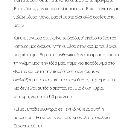
«Μη σταματήσετε ποτέ να τα λέτε αυτά τα πράγματα.
Έχετε δίκιο, μην κουραστείτε και σεις. Είχα χρόνια να μη
νιώθω μόνος. Μόνοι μας είμαστε όλοι αλλά εσείς είστε
μαζί».
Και εκεί ένιωσα ότι εκείνο το βράδυ, σ’ εκείνο το θέατρο
κάποιος μας άκουσε. Μπήκε μέσα στον κόσμο του έργου,
μας πίστεψε! Ξέρεις οι άνθρωποι δεν ακούμε πια, έχουμε
τη γνώμη μας, την ιδέα μας, πάμε για παράδειγμα στο
θέατρο και μετά την παράσταση αρχίζουμε να
σχολιάζουμε τα σκηνικά, τη σκηνοθεσία, τις ερμηνείες…
Μα δεν είναι αυτός ο σκοπός. Και μια άλλη κυρία,
νεότερη, γύρω στα 50 μου λέει:
«Είμαι υποδιευθύντρια σε Γενικό Λύκειο, αυτή η
παράσταση θα έπρεπε να παιχτεί σε όλα τα σχολεία.
Ευχαριστούμε».