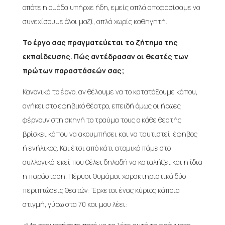
οπότε η ομάδα υπήρχε ήδη, εμείς απλά αποφασίσαμε να
συνεχίσουμε όλοι μαζί, απλά χωρίς καθηγητή.
Το έργο σας πραγματεύεται το ζήτημα της
εκπαίδευσης. Πώς αντέδρασαν οι θεατές των
πρώτων παραστάσεών σας;
Κανονικά το έργο, αν θέλουμε να το κατατάξουμε κάπου,
ανήκει στο εφηβικό θέατρο, επειδή όμως οι ήρωες
φέρνουν στη σκηνή το τραύμα τους ο κάθε θεατής
βρίσκει κάπου να ακουμπήσει και να ταυτιστεί, έφηβος
ή ενήλικος. Και έτσι από κάτι ατομικό πάμε στο
συλλογικό, εκεί που θέλει δηλαδή να καταλήξει και η ίδια
η παράσταση. Πέρυσι θυμάμαι χαρακτηριστικά δύο
περιπτώσεις θεατών: Έρχεται ένας κύριος κάποια
στιγμή, γύρω στα 70 και μου λέει: