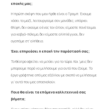
εποχής μας;
Η πρώτη σκέψη που μου ήρθε είναι ο Τραμπ. Έχουμε
χάσει το μαζί, λειτουργούμε σαν μονάδες, υπάρχει
θλίψη, δεν ακούμε ο ένας τον άλλον, είμαστε πανέτοιμοι
για καβγά-πόλεμο, δεν είμαστε αλληλέγγυοι, δεν
αγαπάμε στ’ αλήθεια.
Έχει επηρεάσει η εποχή την παράστασή σας;
Το θέατρο οφείλει να μιλάει για το τώρα. Και ‘μεις δεν
μπορούμε παρά να μιλήσουμε για αυτό που ζούμε. Το
έργο γράφτηκε από μας εξάλλου με σκοπό να μιλήσουμε
γι’ αυτά που μας απασχολούν.
Ποια θα είναι τα επόμενα καλλιτεχνικά σας
βήματα;