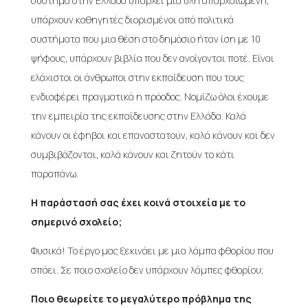
σύστημα στην Ελλάδα υπάρχει μια ύλη απαρχαιωμένη,
υπάρχουν καθηγητές διορισμένοι από πολιτικά
συστήματα που μια θέση στο δημόσιο ήταν ίση με 10
ψήφους, υπάρχουν βιβλία που δεν ανοίγονται ποτέ. Είναι
ελάχιστοι οι άνθρωποι στην εκπαίδευση που τους
ενδιαφέρει πραγματικά η πρόοδος. Νομίζω όλοι έχουμε
την εμπειρία της εκπαίδευσης στην Ελλάδα. Καλά
κάνουν οι έφηβοι και επαναστατούν, καλά κάνουν και δεν
συμβιβάζονται, καλά κάνουν και ζητούν το κάτι
παραπάνω.
Η παράστασή σας έχει κοινά στοιχεία με το
σημερινό σχολείο;
Φυσικά! Το έργο μας ξεκινάει με μια λάμπα φθορίου που
σπάει. Σε ποιο σχολείο δεν υπάρχουν λάμπες φθορίου;
Ποιο θεωρείτε το μεγαλύτερο πρόβλημα της