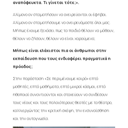
αναπόφευκτα. Τι γίνεται τότε;».
Αλίμονο αν σταματήσουν να ονειρεύονται οι έφηβοι.
Αλίμονο αν σταματήσουμε να ονειρευόμαστε όλοι μας.
Μήπως έχουμε ξεχάσει πως τα παιδιά θέλουν να μάθουν,
θέλουν να ζήσουν, θέλουν να είναι χαρούμενα;
Μήπως είναι ελάχιστοι πια οι άνθρωποι στην
εκπαίδευση που τους ενδιαφέρει πραγματικά η
πρόοδος;
Στην παράσταση «Σε περιμένουμε καιρό» επτά
μαθητές, επτά μαθήματα, επτά μικροί κόσμοι, επτά
ηθοποιοί συναντιούνται και στοχεύουν να συνδέσουν
τους νέους και τους παλαιότερους θεατές με το θέατρο,
καλλιεργώντας την κριτική σκέψη, την ενσυναίσθηση
και την αυτογνωσία.