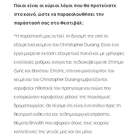
Ποιοι είναι οι κύριοι λόγοι που θα προτείνατε
στο κοινό, ώστε να παρακολουθήσει την
παράστασή σας στο Φεστιβάλ;
*Η παράστασή μας αντλεί τη δύναμή της από το
εξαιρετικό κείμενο του Christopher Durang. Είναι ένα
έργο μικρό σε έκταση, εξαιρετικά πυκνό και με γρήγορες
εναλλαγές ρυθμού, ανάγοντας το διακύβευμα σε ζήτημα
ζωής και θανάτου. Επίσης, στο ονειρικό σύμπαν του
κειμένου του Christopher Durang εμφανίζονται
κορυφαίοι ηθοποιοί του προηγούμενου αιώνα που
ενσαρκώνουν κορυφαίους ρόλους της παγκόσμιας
δραματουργίας. Θα λέγαμε ότι είναι ένα σχόλιο προς τη
θεατρική αυθεντία και το δημιουργικό απρόοπτο,
θέματα δηλαδή που αφορούν όλους τους νεαρούς
καλλιτέχνες της γενιάς μας και όχι μόνο.