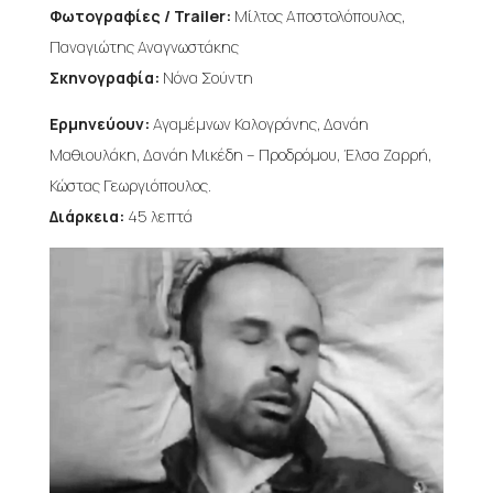
Φωτογραφίες / Trailer:
Μίλτος Αποστολόπουλος,
Παναγιώτης Αναγνωστάκης
Σκηνογραφία:
Νόνα Σούντη
Ερμηνεύουν:
Αγαμέμνων Καλογράνης, Δανάη
Μαθιουλάκη, Δανάη Μικέδη – Προδρόμου, Έλσα Ζαρρή,
Κώστας Γεωργιόπουλος.
Διάρκεια:
45 λεπτά