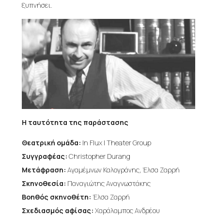
ξυπνήσει.
Η ταυτότητα της παράστασης
Θεατρική ομάδα:
In Flux | Theater Group
Συγγραφέας:
Christopher Durang
Μετάφραση:
Αγαμέμνων Καλογράνης, Έλσα Ζαρρή
Σκηνοθεσία:
Παναγιώτης Αναγνωστάκης
Βοηθός σκηνοθέτη:
Έλσα Ζαρρή
Σχεδιασμός αφίσας:
Χαράλαμπος Ανδρέου