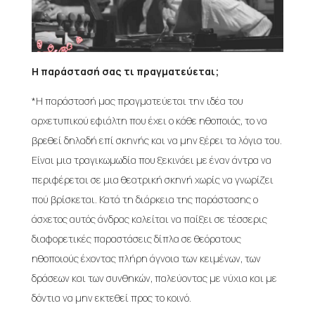
Η παράστασή σας τι πραγματεύεται;
*Η παράστασή μας πραγματεύεται την ιδέα του
αρχετυπικού εφιάλτη που έχει ο κάθε ηθοποιός, το να
βρεθεί δηλαδή επί σκηνής και να μην ξέρει τα λόγια του.
Είναι μια τραγικωμωδία που ξεκινάει με έναν άντρα να
περιφέρεται σε μια θεατρική σκηνή χωρίς να γνωρίζει
πού βρίσκεται. Κατά τη διάρκεια της παράστασης ο
άσχετος αυτός άνδρας καλείται να παίξει σε τέσσερις
διαφορετικές παραστάσεις δίπλα σε θεόρατους
ηθοποιούς έχοντας πλήρη άγνοια των κειμένων, των
δράσεων και των συνθηκών, παλεύοντας με νύχια και με
δόντια να μην εκτεθεί προς το κοινό.