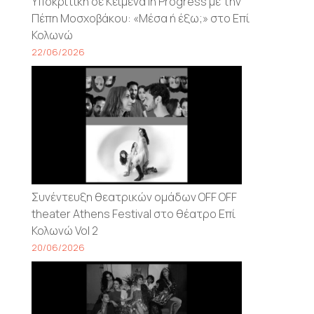
Υποκριτική σε Κείμενα In Progress με την
Πέπη Μοσχοβάκου: «Μέσα ή έξω;» στο Επί
Κολωνώ
22/06/2026
Συνέντευξη θεατρικών ομάδων OFF OFF
theater Athens Festival στο θέατρο Επί
Κολωνώ Vol 2
20/06/2026