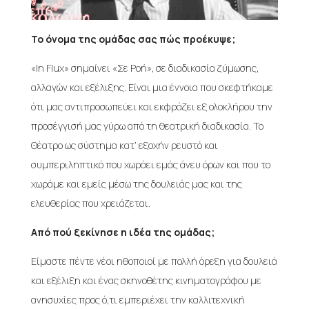
Το όνομα της ομάδας σας πώς προέκυψε;
«In Flux» σημαίνει «Σε Ροή», σε διαδικασία ζύμωσης,
αλλαγών και εξέλιξης. Είναι μια έννοια που σκεφτήκαμε
ότι μας αντιπροσωπεύει και εκφράζει εξ ολοκλήρου την
προσέγγισή μας γύρω από τη θεατρική διαδικασία. Το
Θέατρο ως σύστημα κατ’ εξοχήν ρευστό και
συμπεριληπτικό που χωράει εμάς άνευ όρων και που το
χωράμε και εμείς μέσω της δουλειάς μας και της
ελευθερίας που χρειάζεται.
Από πού ξεκίνησε η ιδέα της ομάδας;
Είμαστε πέντε νέοι ηθοποιοί με πολλή όρεξη για δουλειά
και εξέλιξη και ένας σκηνοθέτης κινηματογράφου με
ανησυχίες προς ό,τι εμπεριέχει την καλλιτεχνική