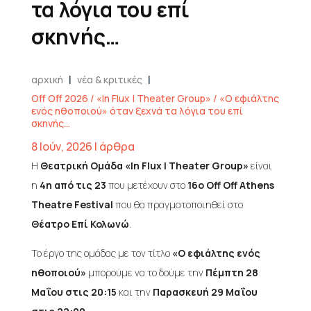
τα λόγια του επί
σκηνής…
|
|
αρχική
νέα & κριτικές
Off Off 2026 / «In Flux | Theater Group» / «Ο εφιάλτης
ενός ηθοποιού» όταν ξεχνά τα λόγια του επί
σκηνής…
8 Ιούν, 2026
|
άρθρα
Η
Θεατρική Ομάδα «In Flux | Theater Group»
είναι
η
4η από τις 23
που μετέχουν στο
16ο Off Off Athens
Theatre Festival
που θα πραγματοποιηθεί στο
Θέατρο Επί Κολωνώ
.
Το έργο της ομάδας με τον τίτλο
«Ο εφιάλτης ενός
ηθοποιού»
μπορούμε να το δούμε την
Πέμπτη 28
Μαΐου στις 20:15
και την
Παρασκευή 29 Μαΐου