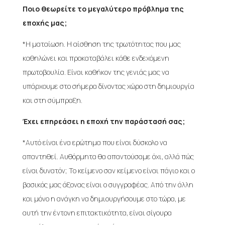
Ποιο θεωρείτε το μεγαλύτερο πρόβλημα της
εποχής μας;
*Η ματαίωση. Η αίσθηση της τρωτότητας που μας
καθηλώνει και προκαταβάλει κάθε ενδεχόμενη
πρωτοβουλία. Είναι καθήκον της γενιάς μας να
υπάρχουμε στο σήμερα δίνοντας χώρο στη δημιουργία
και στη σύμπραξη.
Έχει επηρεάσει η εποχή την παράστασή σας;
*Αυτό είναι ένα ερώτημα που είναι δύσκολο να
απαντηθεί. Αυθόρμητα θα απαντούσαμε όχι, αλλά πώς
είναι δυνατόν; Το κείμενο σαν κείμενο είναι πάγιο και ο
βασικός μας άξονας είναι ο συγγραφέας. Από την άλλη
και μόνο η ανάγκη να δημιουργήσουμε στο τώρα, με
αυτή την έντονη επιτακτικότητα, είναι σίγουρα