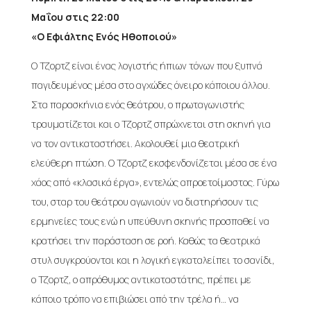
Μαΐου στις 22:00
«Ο Εφιάλτης Ενός Ηθοποιού»
Ο Τζορτζ είναι ένας λογιστής ήπιων τόνων που ξυπνά
παγιδευμένος μέσα στο αγχώδες όνειρο κάποιου άλλου.
Στα παρασκήνια ενός θεάτρου, ο πρωταγωνιστής
τραυματίζεται και ο Τζορτζ σπρώχνεται στη σκηνή για
να τον αντικαταστήσει. Ακολουθεί μια θεατρική
ελεύθερη πτώση. Ο Τζορτζ εκσφενδονίζεται μέσα σε ένα
χάος από «κλασικά έργα», εντελώς απροετοίμαστος. Γύρω
του, σταρ του θεάτρου αγωνιούν να διατηρήσουν τις
ερμηνείες τους ενώ η υπεύθυνη σκηνής προσπαθεί να
κρατήσει την παράσταση σε ροή. Καθώς τα θεατρικά
στυλ συγκρούονται και η λογική εγκαταλείπει το σανίδι,
ο Τζορτζ, ο απρόθυμος αντικαταστάτης, πρέπει με
κάποιο τρόπο να επιβιώσει από την τρέλα ή… να