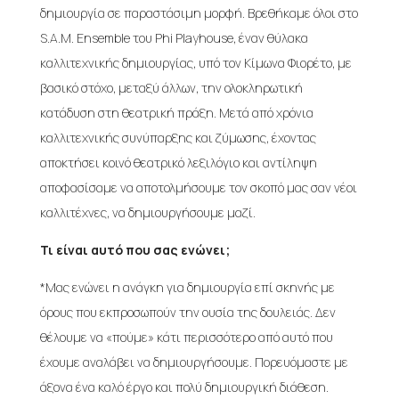
δημιουργία σε παραστάσιμη μορφή. Βρεθήκαμε όλοι στο
S.A.M. Ensemble του Phi Playhouse, έναν θύλακα
καλλιτεχνικής δημιουργίας, υπό τον Κίμωνα Φιορέτο, με
βασικό στόχο, μεταξύ άλλων, την ολοκληρωτική
κατάδυση στη θεατρική πράξη. Μετά από χρόνια
καλλιτεχνικής συνύπαρξης και ζύμωσης, έχοντας
αποκτήσει κοινό θεατρικό λεξιλόγιο και αντίληψη
αποφασίσαμε να αποτολμήσουμε τον σκοπό μας σαν νέοι
καλλιτέχνες, να δημιουργήσουμε μαζί.
Τι είναι αυτό που σας ενώνει;
*Μας ενώνει η ανάγκη για δημιουργία επί σκηνής με
όρους που εκπροσωπούν την ουσία της δουλειάς. Δεν
θέλουμε να «πούμε» κάτι περισσότερο από αυτό που
έχουμε αναλάβει να δημιουργήσουμε. Πορευόμαστε με
άξονα ένα καλό έργο και πολύ δημιουργική διάθεση.