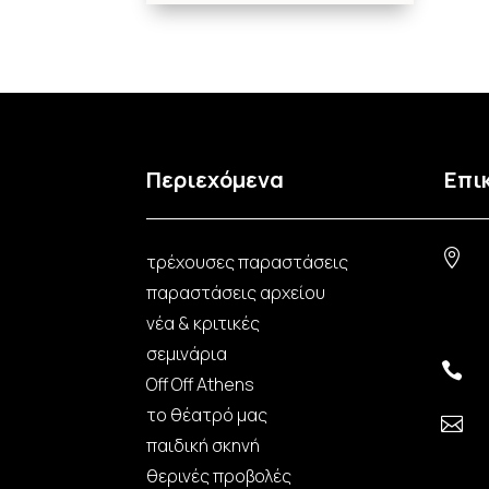
Περιεχόμενα
Επι

τρέχουσες παραστάσεις
παραστάσεις αρχείου
νέα & κριτικές
σεμινάρια

Off Off Athens
το θέατρό μας

παιδική σκηνή
θερινές προβολές