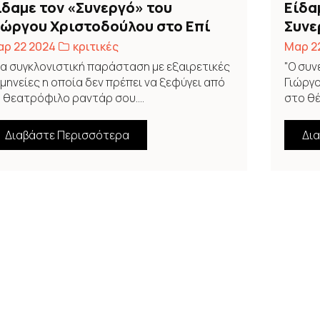
ίδαμε τον «Συνεργό» του
Είδα
ιώργου Χριστοδούλου στο Επί
Συνε
ολωνώ
ρ 22 2024
κριτικές
Μαρ 2
α συγκλονιστική παράσταση με εξαιρετικές
"Ο συν
μηνείες η οποία δεν πρέπει να ξεφύγει από
Γιώργ
 θεατρόφιλο ραντάρ σου....
στο θέ
Διαβάστε Περισσότερα
Δι