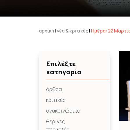
αρχική
|
νέα & κριτικές
|
Ημέρα:
22 Μαρτί
Επιλέξτε
κατηγορία
άρθρα
κριτικές
ανακοινώσεις
θερινές
προβολές