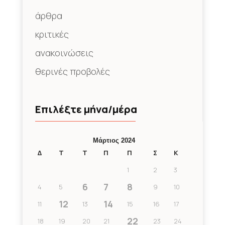
άρθρα
κριτικές
ανακοινώσεις
θερινές προβολές
Επιλέξτε μήνα/μέρα
Μάρτιος 2024
Δ
Τ
Τ
Π
Π
Σ
Κ
1
2
3
6
7
8
4
5
9
10
12
14
11
13
15
16
17
22
18
19
20
21
23
24