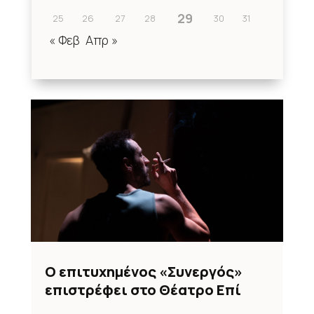
29
25
26
27
28
30
31
« Φεβ
Απρ »
Ο επιτυχημένος «Συνεργός»
επιστρέφει στο Θέατρο Επί
Κολωνώ