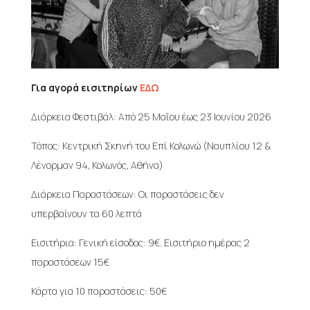
Για αγορά εισιτηρίων
ΕΔΩ
Διάρκεια Φεστιβάλ: Από 25 Μαΐου έως 23 Ιουνίου 2026
Τόπος: Κεντρική Σκηνή του Επί Κολωνώ (Ναυπλίου 12 &
Λένορμαν 94, Κολωνός, Αθήνα)
Διάρκεια Παραστάσεων: Οι παραστάσεις δεν
υπερβαίνουν τα 60 λεπτά
Εισιτήρια: Γενική είσοδος: 9€. Eισιτήριo ημέρας 2
παραστάσεων 15€
Κάρτα για 10 παραστάσεις: 50€