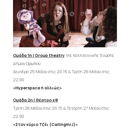
Ομάδα 1η | Group theatry
της Καλλιτεχνικής Ένωσης
Δήμου Ωρωπού
Δευτέρα 25 Μαΐου στις 20:15 & Τρίτη 26 Μαΐου στις
22:00
«Hyperspace ή αλλιώς»
Ομάδα 2η | Θέατρο εΦ
Τρίτη 26 Μαΐου στις 20:15 & Τετάρτη 27 Μαΐου στις
22:00
«Στον κύριο Τζέι (CallingmrJ)»