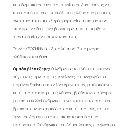
περιθωριοποίηση και η αποτυχία της Δικαιοσύνης να
προστατεύσει τους πιο ευάλωτους. Μέσα από μουσική,
σωματικότητα και σκληρές μαρτυρίες, η παράσταση
επιχειρεί να θέσει ένα βασικό ερώτημα: τι συμβαίνει
όταν η αδικία γίνεται κανονικότητα;
Το «ΔΗΚΕΟΣΗΝΙ» δεν ζητά λύπηση. Ζητά μνήμη,
αλήθεια και ευθύνη.
Ομάδα βίλατζερς:
Ο Άνθρωπος του Δήμου είναι ένας
σύγχρονος, πρωτότυπος μονόλογος. Η συγγραφή του
κειμένου ξεκίνησε πριν λίγα χρόνια όταν, μετά από έναν
περίπατο στο κέντρο της Αθήνας, βρέθηκαν στο δρόμο
μου πάρα πολλοί άνθρωποι μόνοι και σκυφτοί οι οποίοι
βρίσκανε συνεχώς εμπόδιο στο περίπατό τους, κάποιο
έργο του Δήμου που ήταν υπό κατασκευή ή υπό
κατάρρευση. Ο άνθρωπος του Δήμου λοιπόν, μια φιγούρα