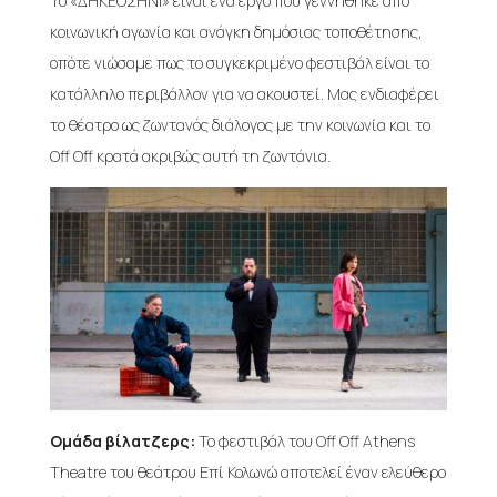
Το «ΔΗΚΕΟΣΗΝΙ» είναι ένα έργο που γεννήθηκε από
κοινωνική αγωνία και ανάγκη δημόσιας τοποθέτησης,
οπότε νιώσαμε πως το συγκεκριμένο φεστιβάλ είναι το
κατάλληλο περιβάλλον για να ακουστεί. Μας ενδιαφέρει
το θέατρο ως ζωντανός διάλογος με την κοινωνία και το
Off Off κρατά ακριβώς αυτή τη ζωντάνια.
Ομάδα βίλατζερς:
Το φεστιβάλ του Off Off Athens
Theatre του θεάτρου Επί Κολωνώ αποτελεί έναν ελεύθερο