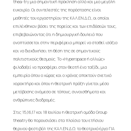
thea-try μια σημαντική πρόκληση αλλά και μια μεγάλη
ευκαιρία. Οι συντελεστές της παράστασης είναι
μαθητές του εργαστηρίου της ΚΑΛ.ΕΝ.Δ.Ω., οι οποίοι
επιλέχθηκαν βάσει της πορείας και των επιδόσεών τους,
επιβεβαιώνοντας ότι η δημιουργική δουλειά που
αναπτύσσεται στην περιφέρεια μπορεί να σταθεί ισάξια
και να διεκδικήσει τη θέση της σε σημαντικούς
πολιτιστικούς θεσμούς. Το «Hyperspace ή αλλιώς»
φιλοδοξεί να προσφέρει στον θεατή ένα ταξίδι, μια
εμπειρία όπου ο χώρος και ο χρόνος αποκτούν σχετικό
χαρακτήρα και όπου η θεατρική πράξη γίνεται μέσο
μετάβασης ανάμεσα σε τόπους, συναισθήματα και
ανθρώπινες διαδρομές.
Στις 15,16,17 και 18 Ιουλίου η θεατρική ομάδα Group
theatry θα παρουσιάσει στα πλαίσια του ετήσιου
θερινού φεστιβάλ της ΚΑΛ.ΕΝ.Δ.Ω. το θεατρικό έργο ΓΙΑ