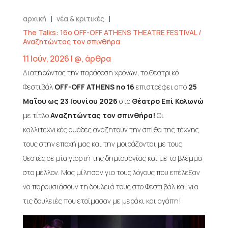
|
|
αρχική
νέα & κριτικές
The Talks: 16o OFF-OFF ATHENS THEATRE FESTIVAL /
Αναζητώντας τον σπινθήρα
11 Ιούν, 2026
|
@
,
άρθρα
Διατηρώντας την παράδοση χρόνων, το Θεατρικό
Φεστιβάλ
OFF-OFF ATHENS no 16
επιστρέφει από
25
Μαΐου ως 23 Ιουνίου 2026
στο
Θέατρο Επί Κολωνώ
με τίτλο
Αναζητώντας τον σπινθήρα!
Οι
καλλιτεχνικές ομάδες αναζητούν την σπίθα της τέχνης
τους στην εποχή μας και την μοιράζονται με τους
θεατές σε μία γιορτή της δημιουργίας και με το βλέμμα
στο μέλλον. Μας μίλησαν για τους λόγους που επέλεξαν
να παρουσιάσουν τη δουλειά τους στο Φεστιβάλ και για
τις δουλειές που ετοίμασαν με μεράκι και αγάπη!