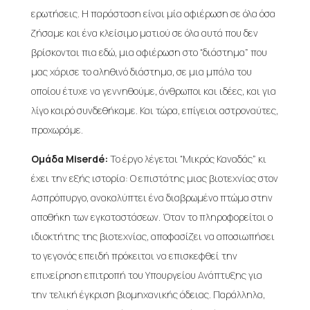
ερωτήσεις. Η παράσταση είναι μία αφιέρωση σε όλα όσα
ζήσαμε και ένα κλείσιμο ματιού σε όλα αυτά που δεν
βρίσκονται πια εδώ, μια αφιέρωση στο “διάστημα” που
μας χάρισε το αληθινό διάστημα, σε μια μπάλα του
οποίου έτυχε να γεννηθούμε, άνθρωποι και ιδέες, και για
λίγο καιρό συνδεθήκαμε. Και τώρα, επίγειοι αστροναύτες,
προχωράμε.
Ομάδα Miserdé:
Το έργο λέγεται “Μικρός Καναδάς” κι
έχει την εξής ιστορία: Ο επιστάτης μιας βιοτεχνίας στον
Ασπρόπυργο, ανακαλύπτει ένα διαβρωμένο πτώμα στην
αποθήκη των εγκαταστάσεων. Όταν το πληροφορείται ο
ιδιοκτήτης της βιοτεχνίας, αποφασίζει να αποσιωπήσει
το γεγονός επειδή πρόκειται να επισκεφθεί την
επιχείρηση επιτροπή του Υπουργείου Ανάπτυξης για
την τελική έγκριση βιομηχανικής άδειας. Παράλληλα,