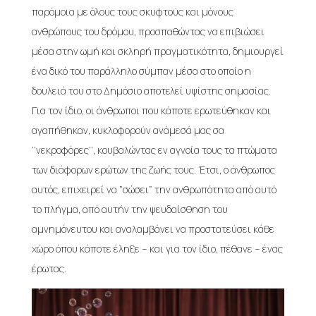
παρόμοια με όλους τους σκυφτούς και μόνους
ανθρώπους του δρόμου, προσπαθώντας να επιβιώσει
μέσα στην ωμή και σκληρή πραγματικότητα, δημιουργεί
ένα δικό του παράλληλο σύμπαν μέσα στο οποίο η
δουλειά του στο Δημόσιο αποτελεί υψίστης σημασίας.
Για τον ίδιο, οι άνθρωποι που κάποτε ερωτεύθηκαν και
αγαπήθηκαν, κυκλοφορούν ανάμεσά μας σα
‘’νεκροφόρες’’, κουβαλώντας εν αγνοία τους τα πτώματα
των διάφορων ερώτων της ζωής τους. Έτσι, ο άνθρωπος
αυτός, επιχειρεί να ”σώσει” την ανθρωπότητα από αυτό
το πλήγμα, από αυτήν την ψευδαίσθηση του
αμνημόνευτου και αναλαμβάνει να προστατεύσει κάθε
χώρο όπου κάποτε έληξε – και για τον ίδιο, πέθανε – ένας
έρωτας.