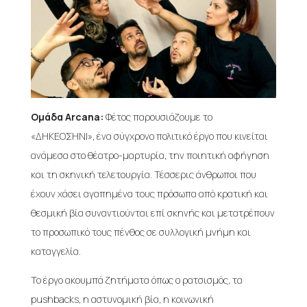
Ομάδα Arcana:
Φέτος παρουσιάζουμε το
«ΔΗΚΕΟΣΗΝΙ», ένα σύγχρονο πολιτικό έργο που κινείται
ανάμεσα στο θέατρο-μαρτυρία, την ποιητική αφήγηση
και τη σκηνική τελετουργία. Τέσσερις άνθρωποι που
έχουν χάσει αγαπημένα τους πρόσωπα από κρατική και
θεσμική βία συναντιούνται επί σκηνής και μετατρέπουν
το προσωπικό τους πένθος σε συλλογική μνήμη και
καταγγελία.
Το έργο ακουμπά ζητήματα όπως ο ρατσισμός, τα
pushbacks, η αστυνομική βία, η κοινωνική