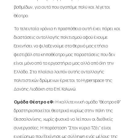
βαθμίδων, για αυτό που αγαπάμε πολύ και λέγεται
θέατρο.
Τα τελευταία χρόνια η προσπάθεια αυτή έχει πάρει και
διαστάσεις ανταλλαγής πολιτισμού αφού έχουμε
ξεκινήσει να φιλοξενούμε στο θερινό μας ετήσιο
φεστιβάλ στο κηποθέατρο μας παραστάσεις που δεν
είναι μόνο από τα εργαστήρια μας αλλά από όλη την
Ελλάδα. Στα πλαίσια λοιπόν αυτής ανταλλαγής
πολιτιστικών δρώμενων έρχεται το Hyperspace της
Δανάης Λιοδάκη στο Επί Κολωνώ.
Ομάδα Θέατρο εΦ:
Η καλλιτεχνική ομάδα “θέατρο εΦ”
δραστηριοποιείται θεατρικά κυρίως στην πόλη της
Θεσσαλονίκης, χωρίς φυσικά να λείπουν οι διεθνείς
συνεργασίες. Η παράσταση “Στον κύριο Τζέι” είναι
εγχείρημα που ξεκίνησε ως σύλληψη ενός μέλους της