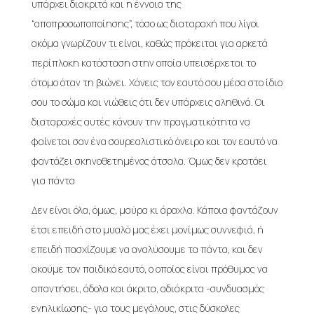
υπάρχει διακριτά και η έννοια της
“αποπροσωποποίησης”, τόσο ως διαταραχή που λίγοι
ακόμα γνωρίζουν τι είναι, καθώς πρόκειται για αρκετά
περίπλοκη κατάσταση στην οποία υπεισέρχεται το
άτομο όταν τη βιώνει. Χάνεις τον εαυτό σου μέσα στο ίδιο
σου το σώμα και νιώθεις ότι δεν υπάρχεις αληθινά. Οι
διαταραχές αυτές κάνουν την πραγματικότητα να
φαίνεται σαν ένα σουρεαλιστικό όνειρο και τον εαυτό να
φαντάζει σκηνοθετημένος άτσαλα. Όμως δεν κρατάει
για πάντα
Δεν είναι όλα, όμως, μαύρα κι άραχλα. Κάποια φαντάζουν
έτσι επειδή στο μυαλό μας έχει μονίμως συννεφιά, ή
επειδή πασχίζουμε να αναλύσουμε τα πάντα, και δεν
ακούμε τον παιδικό εαυτό, ο οποίος είναι πρόθυμος να
απαντήσει, άδολα και άκριτα, αδιάκριτα -συνδυασμός
ενηλικίωσης- για τους μεγάλους, στις δύσκολες