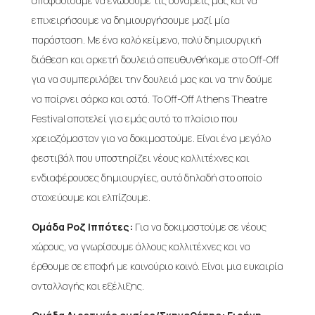
αποφασίσαμε να ενώσουμε τις δυνάμεις μας και να
επιχειρήσουμε να δημιουργήσουμε μαζί μία
παράσταση. Με ένα καλό κείμενο, πολύ δημιουργική
διάθεση και αρκετή δουλειά απευθυνθήκαμε στο Off-Off
για να συμπεριλάβει την δουλειά μας και να την δούμε
να παίρνει σάρκα και οστά. Το Off-Off Athens Theatre
Festival αποτελεί για εμάς αυτό το πλαίσιο που
χρειαζόμασταν για να δοκιμαστούμε. Είναι ένα μεγάλο
φεστιβάλ που υποστηρίζει νέους καλλιτέχνες και
ενδιαφέρουσες δημιουργίες, αυτό δηλαδή στο οποίο
στοχεύουμε και ελπίζουμε.
Ομάδα Ροζ Ιππότες:
Για να δοκιμαστούμε σε νέους
χώρους, να γνωρίσουμε άλλους καλλιτέχνες και να
έρθουμε σε επαφή με καινούριο κοινό. Είναι μια ευκαιρία
ανταλλαγής και εξέλιξης.