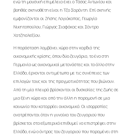
ενώ τη μουσική επιμέλεια έχει ο Τάσος Αντωνίου και
βοηθός σκηνοθέτη είναι η Τζο Σαράντη. Επί σκηνής
εμφανίζονται οι Ζήσης Λαγιόκαπας, Γεωργία
Νικητοπούλου, Γιώργος Σιαφάκας και Σάντρα
Χατζηαλεξίου.
Η παράσταση λαμβάνει χώρα στην καρδιά της
οικονομικής κρίσης, όπου δύο ζευγάρια, το ένα στη
Γερμανία ως οικονομικοί μετανάστες και το άλλο στην
Ελλάδα, έρχονται αντιμέτωπα με τις συνέπειες των
επιλογών τους και της πραγματικότητας που βιώνουν.
Από τη μία πλευρά βρίσκονται οι δυσκολίες της ζωής σε
μια ξένη χώρα και από την άλλη η παραμονή σε μια
κοινωνία που καταρρέει οικονομικά. Οι ισορροπίες
ανατρέπονται όταν η γυναίκα του ζευγαριού που
βρίσκεται στο εξωτερικό επιθυμεί να επιστρέψει στην
Ελλάδα, ενώ ο άντρας του ζευγαριού που παραμένει στη