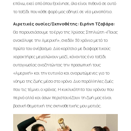
επάνω, εκεί από όπου ξεκίνησε, όλα είναι πιθανά σε αυτό
το ταξίδι που κάθε φορά μας οδηγεί σε νέα μονοπάτια.
Αιρετικές ουσίες/Σκηνοθέτης: Ειρήνη Τζαβάρα:
Θα παρουσιάσουμε το έργο της Χρύσας Σπηλιώτη «Ποιος
ανακάλυψε την Αμερική», σχεδόν 30 χρόνια μετά το
πρώτο του ανέβασμα. Δύο κορίτσια με διαφορετικούς
χαρακτήρες μεγαλώνουν μαζί, κάνοντας ένα ταξίδι
αυτογνωσίας αναζητώντας την προσωπική τους
«Αμερική» και την ευτυχία και αναρωτώμενες για το
νόημα της ζωής μέσα στο χρόνο. Δυο παράλληλες ζωές
που τις τέμνει ο χρόνος. Η κυκλικότητα του χρόνου που
περνά αλλά και όσων περιστοιχίζουν τη ζωή μας είναι
βασική θεματική της σκηνοθετικής μου ματιάς.