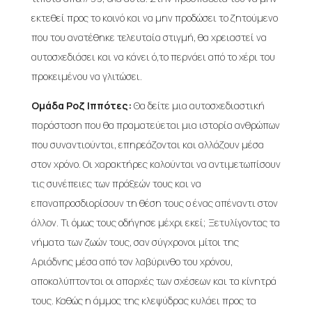
εκτεθεί προς το κοινό και να μην προδώσει το ζητούμενο
που του ανατέθηκε τελευταία στιγμή, θα χρειαστεί να
αυτοσχεδιάσει και να κάνει ό,το περνάει από το χέρι του
προκειμένου να γλιτώσει.
Ομάδα Ροζ Ιππότες:
Θα δείτε μια αυτοσχεδιαστική
παράσταση που θα πραματεύεται μια ιστορία ανθρώπων
που συναντιούνται, επηρεάζονται και αλλάζουν μέσα
στον χρόνο. Οι χαρακτήρες καλούνται να αντιμετωπίσουν
τις συνέπειες των πράξεών τους και να
επαναπροσδιορίσουν τη θέση τους ο ένας απέναντι στον
άλλον. Τι όμως τους οδήγησε μέχρι εκεί; Ξετυλίγοντας τα
νήματα των ζωών τους, σαν σύγχρονοι μίτοι της
Αριάδνης μέσα από τον λαβύρινθο του χρόνου,
αποκαλύπτονται οι απαρχές των σχέσεων και τα κίνητρά
τους. Καθώς η άμμος της κλεψύδρας κυλάει προς τα