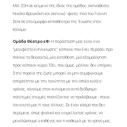
ΜΙΑ ΖΩΗ σε κείμενο της ίδιας της ομάδας ,σκηνοθεσία
Νικόλα Φραγκάκη και σκηνικά -φώτα -ήχο του Γιάννη
Σελεπέ στο όμορφο κηποθέατρο της Ένωσης στον
Κάλαμο.
Ομάδα Θέατρο εΦ:
Η παράστασή μας είναι ένα
“μανιφέστο ενηλικίωσης” κάποιου που έχει περάσει προ
πολλού τα δεκαοχτώ, μία κατάθεση, μία εξομολόγηση
προς κάποιον κύριο Τζέι, που όμως, μάλλον, δεν υπάρχει.
Στην πορεία της ζωής μπορεί να μην συμφωνούμε
απαραίτητα με την ταχύτητα με την οποία κυλά ο
χρόνος, χάνουμε στον κυλιόμενο αυτό διάδρομο
πολύτιμες στιγμές πασχίζοντας να προλάβουμε- ποιον;
τον εαυτό μας ή τους άλλους; Σε έναν κόσμο που δεν
περίμενε, όπως φυσικά και ο αμείλικτος χρόνος, να
μεγαλώσουμε ο καθένας και η καθεμιά με το χρόνο μας,