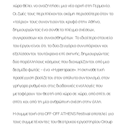
χώρα θέλει να αναζητήσει μια νέα αρχή στη Γερμανία.
Οι ζωές τους περιπλέκονται ακόμη περισσότερο όταν τα
«ταίρια» τους συναντιούνται κρυφά στην Αθήνα,
δημιουργώντας ένα σύνθετο πλέγμα σχέσεων,
συγκρούσεων και συναισθημάτων. Το ιδιαίτερο στοιχείο
του έργου είναι ότι τα δύο ζευγάρια συνυπάρχουν και
εξελίσσονται ταυτόχρονα επί σκηνής, δημιουργώντας
δύο παράλληλους κόσμους που διαχωρίζονται από μια
δεσμίδα φωτός – ένα «Hyperspace». Η σκηνοθετική
προσέγγιση βασίζεται στον απόλυτο συντονισμό, στον
γρήγορο ρυθμό και στις διαδοχικές εναλλαγές που
μεταφέρουν τον θεατή από χώρα σε χώρα, από σπίτι σε
σπίτι και από τη μία ανθρώπινη σχέση στην άλλη.
Η συμμετοχή στο OFF-OFF ATHENS Festival αποτελεί για
τους συμμετέχοντες του θεατρικού εργαστηρίου Group