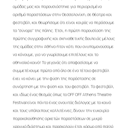
ομάδας μας και παρουσιάστηκε για περιορισμένο
αριθμό παραστάσεων στην Θεσσαλονίκη, σε θέατρα και
φεστιβάλ, και θεωρήσαμε ότι είναι καιρός να περάσουμε
τα “σύνορα” της πόλης. Έτσι, η πρώτη παρουσίαση της
πρώτης συγγραφικής και σκηνοθετικής δουλειάς μέλους
της ομάδας στην Αθήνα ήταν κάτι που ανυπομονούσαμε
να κάνουμε, για να γνωρίσουμε επιτέλους και το
αθηναϊκό κοινό! Το γεγονός ότι αποφασίσαμε να
συμμετέχουμε πρώτα από όλα σε ένα τέτοιο φεστιβάλ
έχει να κάνει με την φύση της παράστασης σε
συνάρτηση με την φύση και του φεστιβάλ. Τα φεστιβάλ,
και ιδίως ένας θεσμός όπως το OFF OFF Athens Theatre
Festival είναι πάντα ένας ανοιχτός διάλογος με το κοινό
και τους υπόλοιπους καλλιτέχνες, δίνουν την ευκαιρία
παρακολούθησης αρκετών παραστάσεων σε μικρό
χρονικό διάστημα και προσκαλούν έτσι κόσμο από πολλά