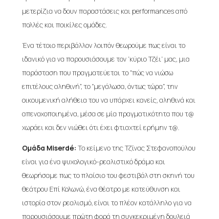
μετερίζια να δουν παραστάσεις και performances από
πολλές και ποικίλες ομάδες.
Ένα τέτοιο περιβάλλον λοιπόν θεωρούμε πως είναι το
ιδανικό για να παρουσιάσουμε τον ‘κύριο Τζέι’ μας, μια
παράσταση που πραγματεύεται το “πώς να νιώσω
επιτέλους αληθινή”, το “μεγάλωσα, όντως τώρα”, την
οικουμενική αλήθεια του να υπάρχει κανείς, αληθινά και
απενοχοποιημένα, μέσα σε μία πραγματικότητα που τ@
χωράει και δεν νιώθει ότι έχει φτιαχτεί ερήμην τ@.
Ομάδα Miserdé:
Το κείμενο της Τζίνας Στεφανοπούλου
είναι για ένα ψυχολογικό-ρεαλιστικό δράμα και
θεωρήσαμε πως το πλαίσιο του φεστιβάλ στη σκηνή του
θεάτρου Επί Κολωνώ, ένα θέατρο με κατεύθυνση και
ιστορία στον ρεαλισμό, είναι το πλέον κατάλληλο για να
παρουσιάσουμε πρώτη φορά τη συγκεκριμένη δουλειά