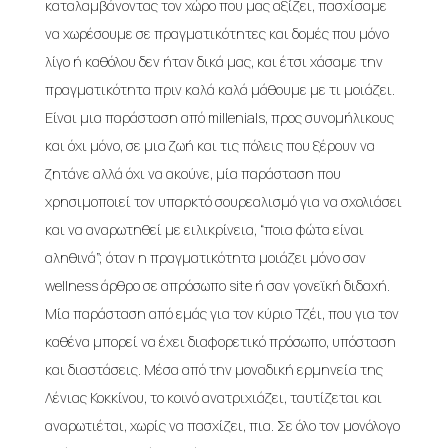
καταλαμβάνοντας τον χώρο που μας αξίζει, πασχίσαμε
να χωρέσουμε σε πραγματικότητες και δομές που μόνο
λίγο ή καθόλου δεν ήταν δικά μας, και έτσι χάσαμε την
πραγματικότητα πριν καλά καλά μάθουμε με τι μοιάζει.
Είναι μια παράσταση από millenials, προς συνομήλικους
και όχι μόνο, σε μια ζωή και τις πόλεις που ξέρουν να
ζητάνε αλλά όχι να ακούνε, μία παράσταση που
χρησιμοποιεί τον υπαρκτό σουρεαλισμό για να σχολιάσει
και να αναρωτηθεί με ειλικρίνεια, “ποια φώτα είναι
αληθινά”; όταν η πραγματικότητα μοιάζει μόνο σαν
wellness άρθρο σε απρόσωπο site ή σαν γονεϊκή διδαχή.
Μία παράσταση από εμάς για τον κύριο Τζέι, που για τον
καθένα μπορεί να έχει διαφορετικό πρόσωπο, υπόσταση
και διαστάσεις. Μέσα από την μοναδική ερμηνεία της
Λένιας Κοκκίνου, το κοινό ανατριχιάζει, ταυτίζεται και
αναρωτιέται, χωρίς να πασχίζει, πια. Σε όλο τον μονόλογο