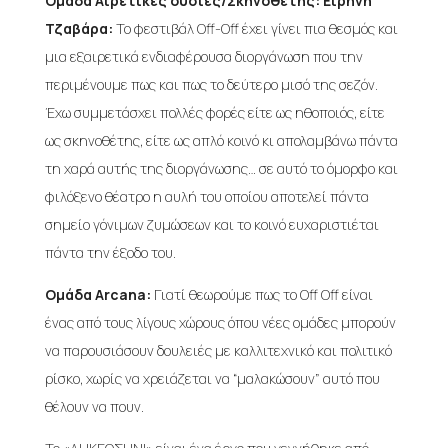
Ομάδα Αιρετικές ουσίες/Σκηνοθέτης: Ειρήνη
Τζαβάρα:
Το φεστιβάλ Off-Off έχει γίνει πια θεσμός και
μια εξαιρετικά ενδιαφέρουσα διοργάνωση που την
περιμένουμε πως και πως το δεύτερο μισό της σεζόν.
Έχω συμμετάσχει πολλές φορές είτε ως ηθοποιός, είτε
ως σκηνοθέτης, είτε ως απλό κοινό κι απολαμβάνω πάντα
τη χαρά αυτής της διοργάνωσης… σε αυτό το όμορφο και
φιλόξενο θέατρο η αυλή του οποίου αποτελεί πάντα
σημείο γόνιμων ζυμώσεων και το κοινό ευχαριστιέται
πάντα την έξοδο του.
Ομάδα Arcana:
Γιατί θεωρούμε πως το Off Off είναι
ένας από τους λίγους χώρους όπου νέες ομάδες μπορούν
να παρουσιάσουν δουλειές με καλλιτεχνικό και πολιτικό
ρίσκο, χωρίς να χρειάζεται να “μαλακώσουν” αυτό που
θέλουν να πουν.