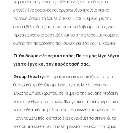
χώρο δράσης για νέους καλλιτέχνες και ομάδες που
ζητούν ένα ασφαλές και οργανωμένο πλαίσιο για να
παρουσιάσουν τη δουλειά τους. Έτσι κι εμείς, με την
ομάδα βίλατζερς, αποφασίσαμε να λάβουμε μέρος για
πρώτη φορά στο φεστιβάλ και να αποτελέσουμε κομμάτι
αυτής της παράδοσης που συνεχίζει εδώ και 16 χρόνια.
Τί θα δούμε φέτος από εσάς; Πείτε μας λίγα λόγια
για το έργο και την παράστασή σας.
Group theatry:
Η παράσταση παρουσιάζεται από τη
θεατρική ομάδα Group thea-try της Καλλιτεχνικής
Ένωσης Δήμου Ωρωπού, σε κείμενο της Δανάης Λιοδάκη
και σκηνοθεσία του Νικόλα Φραγκάκη. Τη σκηνογραφική
και αισθητική επιμέλεια της παραγωγής υπογράφει ο
Γιάννης Σελεπές, ο οποίος έχει αναλάβει τα σκηνικά, τα
κοστούμια καθώς και την επιμέλεια ήχου και φωτισμού,