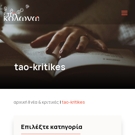
tao-kritikes
αρχική
|
νέα & κριτικές
|
tao-kritikes
Επιλέξτε κατηγορία