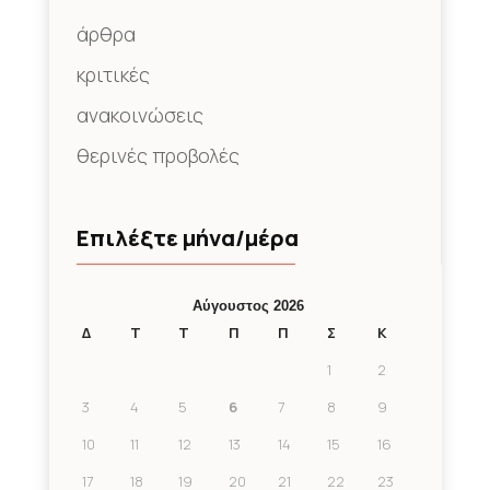
άρθρα
κριτικές
ανακοινώσεις
θερινές προβολές
Επιλέξτε μήνα/μέρα
Αύγουστος 2026
Δ
Τ
Τ
Π
Π
Σ
Κ
1
2
3
4
5
6
7
8
9
10
11
12
13
14
15
16
17
18
19
20
21
22
23