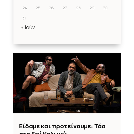
24
25
26
27
28
29
30
31
« Ιούν
Είδαμε και προτείνουμε: Τάο
στο Επί Κολωνώ