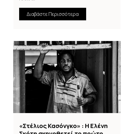
Διαβάστε Περισσότερα
«Στέλιος Κασόνγκο» : Η Ελένη
Σκότη σκηνοθετεί το πρώτο