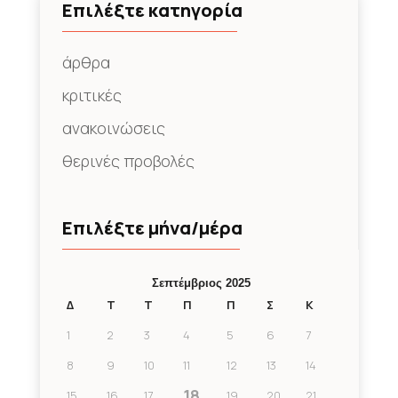
Επιλέξτε κατηγορία
άρθρα
κριτικές
ανακοινώσεις
θερινές προβολές
Επιλέξτε μήνα/μέρα
Σεπτέμβριος 2025
Δ
Τ
Τ
Π
Π
Σ
Κ
1
2
3
4
5
6
7
8
9
10
11
12
13
14
18
15
16
17
19
20
21