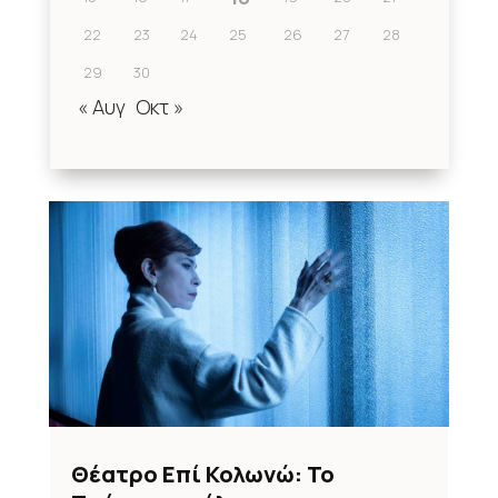
22
23
24
25
26
27
28
29
30
« Αυγ
Οκτ »
Θέατρο Επί Κολωνώ: Το