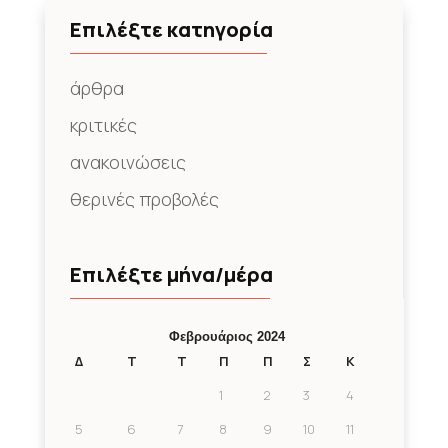
Επιλέξτε κατηγορία
άρθρα
κριτικές
ανακοινώσεις
θερινές προβολές
Επιλέξτε μήνα/μέρα
Φεβρουάριος 2024
Δ
Τ
Τ
Π
Π
Σ
Κ
1
2
3
4
5
6
7
8
9
10
11