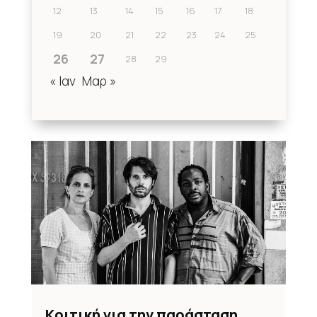
12
13
14
15
16
17
18
19
20
21
22
23
24
25
26
27
28
29
« Ιαν
Μαρ »
Κριτική για την παράσταση