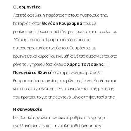
Οι ερμηνείες
Αρκετά οφείλει η παράσταση στους ηθοποιούς της.
Καταρχάς, στον
Θανάση Κουρλαμπά
που, με
ρεαλιστικούς όρους, αποδίδει με φυσικότητα το ρόλο του
΄Οσκαρ τόσο στις δραματικές όσο και στις
αυτοσαρκαστικές στιγμές του. Θαυμάσιος, με
ερμηνευτικό κύρος και κωμική φινέτσα εμφανίζεται στο
ρόλο του γηραιού δασκάλου ο
Χάρης Τσιτσάκης
. Η
Παναγιώτα Βλαντή
διατηρεί γενικώς μια καλή
θερμοκρασία ερμηνείας στο ρόλο της Ιρένε. Υπολείπεται,
ωστόσο, στο να φωτίσει την τραγικότητα μιας μητέρας
που κρατάει το γιο της ζωντανό μόνο στη φαντασία της.
Η σκηνοθεσία
Με βασικά εργαλεία τον σωστό ρυθμό, την γρήγορη
εναλλαγή σκηνών και την καλή καθοδήγηση των