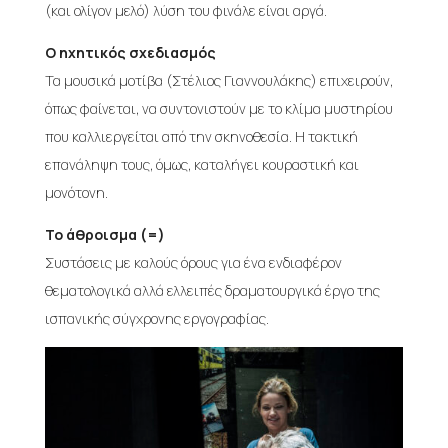
(και ολίγον μελό) λύση του φινάλε είναι αργά.
O ηχητικός σχεδιασμός
Τα μουσικά μοτίβα (Στέλιος Γιαννουλάκης) επιχειρούν,
όπως φαίνεται, να συντονιστούν με το κλίμα μυστηρίου
που καλλιεργείται από την σκηνοθεσία. Η τακτική
επανάληψη τους, όμως, καταλήγει κουραστική και
μονότονη.
Το άθροισμα (=)
Συστάσεις με καλούς όρους για ένα ενδιαφέρον
θεματολογικά αλλά ελλειπές δραματουργικά έργο της
ισπανικής σύγχρονης εργογραφίας.