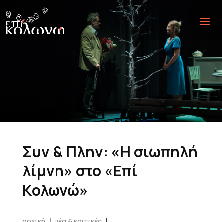
Συν & Πλην: «Η σιωπηλή
λίμνη» στο «Επί
Κολωνώ»
|
|
αρχική
νέα & κριτικές