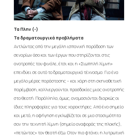
Τα Πλην (-)
Τα δραματουργικά προβλήματα
Αντλώντας από την μεγάλη ισπανική παράδοση των
σεναρίων όσο και των έργων που στηρίζονται στις
ανατροπές του φινάλε, έτσι και η «Σιωπηλή λίμνη»
επενδύει σε αυτό το δραματουργικό τέχνασμα. Για ένα
μεγάλο μέρος παράστασης – και χάρη στη σκηνοθετική
παρέμβαση, καλλιεργούνται προσδοκίες μιας ανατροπής
στο θεατή. Παράλληλα, όμως, αναμασιόνται διαρκώς οι
ίδιες πληροφορίες για τους χαρακτήρες. Από ένα σημείο
και μετά, η αφήγηση εγκλωβίζεται σε μια στασιμότητα
σαν την τεχνητή λίμνη (σημείο αναφοράς της πλοκής),
«πετώντας» τον θεατή έξω. Οταν πια φτάνει η λυτρωτική