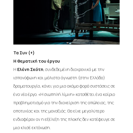
Τα Συν (+)
Η θεματική του έργου
Η
Ελένη Σκότη
, συνδεδεμένη διαχρονικά με την
ισπανόφωνη και μάλιστα άγνωστη (στην Ελλάδα)
δραματουργία, κάνει για μια ακόμα φορά συστάσεις σε
ένα νέο έργο. «Η σιωπηλή λίμνη» καταθέτει ένα καίριο
προβληματισμό για την διαχείριση της απώλειας, της
αποτυχίας και της μοναξιάς. Θα είχε μεγαλύτερο
ενδιαφέρον αν η εξέλιξη της πλοκής δεν κατέφευγε σε
μια κλισέ εκτόνωση.