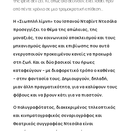
της Ιρένε δεν ζει. Κι, όπως όλα δείχνουν, έχει χαθεί πριν
από πέντε χρόνια σε μια τρομοκρατική επίθεση…
Η «Σιωπηλή λίμνη» του Ισπανού Νταβίντ Ντεσόλα
προσεγγίζει το θέμα της απώλειας, της
μοναξιάς, του κοινωνικού αποκλεισμού και τους
μηχανισμούς άμυνας και επιβίωσης που αυτά
ενεργοποιούν προκειμένου κανείς να προχωρά
στη ζωή. Και οι δύο βασικοί του ήρωες
καταφεύγουν – με διαφορετικό τρόπο ο καθένας
– στην φαντασία τους. Δημιουργούν, δηλαδή,
μιαν άλλη πραγματικότητα, για να καλύψουν τους
φόβους και να βρουν κάτι για να πιαστούν.
Ο πολυγραφότατος, διακεκριμένος τηλεοπτικός
και κινηματογραφικός σεναριογράφος και
θεατρικός συγγραφέας Ντεσόλα είναι