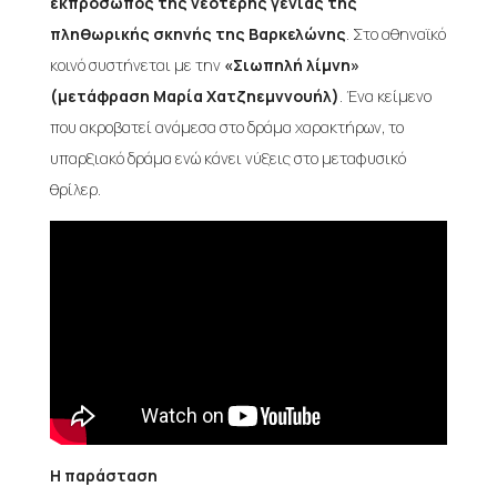
εκπρόσωπος της νεότερης γενιάς της
πληθωρικής σκηνής της Βαρκελώνης
. Στο αθηναϊκό
κοινό συστήνεται με την
«Σιωπηλή λίμνη»
(μετάφραση Μαρία Χατζηεμννουήλ)
. Ένα κείμενο
που ακροβατεί ανάμεσα στο δράμα χαρακτήρων, το
υπαρξιακό δράμα ενώ κάνει νύξεις στο μεταφυσικό
θρίλερ.
H παράσταση