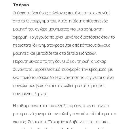
Το έργο
Ο ‘Οσκαρ είναι ένας φιλόλογος που έχει απομακρυνθεί
από το λειτούργημα του. Αιτία, η βίαιη επίθεση ενός
μαθητή του εν ώρα μαθήματος για μια ασήμαντη
αφορμή. Το γεγονός παίρνει μεγάλες διαστάσεις όταν το
περιστατικό κινηματογραφείται από κάποιους άλλους
μαθητές και μεταδίδεται στα δελτία ειδήσεων.
Παραιτημένος από την δουλειά και τη ζωή, ο Όσκαρ
συναντάται ιεροτελεστικά, δύο φορές την εβδομάδα, με
ένα παλιό του δάσκαλο. Η συνάντηση τους γίνεται σ’ ένα
παγκάκι που βρίσκεται στις όχθες μιας έρημης και
παγωμένης λίμνης.
Η καθημερινότητα του αλλάζει άρδην, όταν η Ιρένε, η
μητέρα ενός αγοριού τον καλεί για να κάνει ιδιαίτερα στο
γιο της. Σύντομα, ο Όσκαρ καταλαβαίνει πως το παιδί