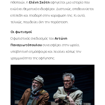
ηθοποιών, η
Ελένη Σκότη
αφηγείται μια ιστορία που
ενώ έχει θεματικό ενδιαφέρον. Δυστυχώς, αποδεικνύεται
επίπεδη και πλαδαρή στην κορύφωση της. Κι αυτό,
τελικώς, παγιδεύει όλη την παράσταση.
Οι φωτισμοί
Ο φωτιστικός σχεδιασμός του
Αντώνη
Παναγιωτόπουλου
συνεισφέρει στην ωραία,
υποβλητική ατμόσφαιρα και λειαίνει κάπως την
γραμμικότητα της αφήγησης.