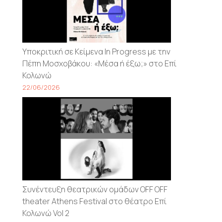
Υποκριτική σε Κείμενα In Progress με την
Πέπη Μοσχοβάκου: «Μέσα ή έξω;» στο Επί
Κολωνώ
22/06/2026
Συνέντευξη θεατρικών ομάδων OFF OFF
theater Athens Festival στο θέατρο Επί
Κολωνώ Vol 2