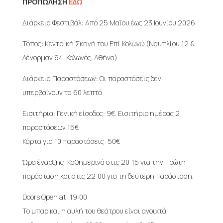
ΠΡΟΠΩΛΗΣΗ
ΕΔΩ
Διάρκεια Φεστιβάλ: Από 25 Μαΐου έως 23 Ιουνίου 2026
Τόπος: Κεντρική Σκηνή του Επί Κολωνώ (Ναυπλίου 12 &
Λένορμαν 94, Κολωνός, Αθήνα)
Διάρκεια Παραστάσεων: Οι παραστάσεις δεν
υπερβαίνουν τα 60 λεπτά
Εισιτήρια: Γενική είσοδος: 9€. Eισιτήριo ημέρας 2
παραστάσεων 15€
Κάρτα για 10 παραστάσεις: 50€
Ώρα έναρξης: Καθημερινά στις 20:15 για την πρώτη
παράσταση και στις 22:00 για τη δεύτερη παράσταση.
Doors Open at: 19:00
Το μπαρ και η αυλή του θεάτρου είναι ανοιχτά