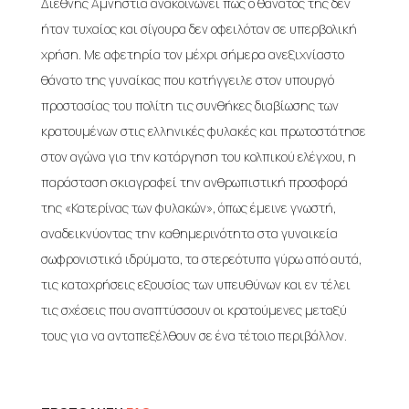
Διεθνής Αμνηστία ανακοινώνει πως ο θάνατός της δεν
ήταν τυχαίος και σίγουρα δεν οφειλόταν σε υπερβολική
χρήση. Με αφετηρία τον μέχρι σήμερα ανεξιχνίαστο
θάνατο της γυναίκας που κατήγγειλε στον υπουργό
προστασίας του πολίτη τις συνθήκες διαβίωσης των
κρατουμένων στις ελληνικές φυλακές και πρωτοστάτησε
στον αγώνα για την κατάργηση του κολπικού ελέγχου, η
παράσταση σκιαγραφεί την ανθρωπιστική προσφορά
της «Κατερίνας των φυλακών», όπως έμεινε γνωστή,
αναδεικνύοντας την καθημερινότητα στα γυναικεία
σωφρονιστικά ιδρύματα, τα στερεότυπα γύρω από αυτά,
τις καταχρήσεις εξουσίας των υπευθύνων και εν τέλει
τις σχέσεις που αναπτύσσουν οι κρατούμενες μεταξύ
τους για να ανταπεξέλθουν σε ένα τέτοιο περιβάλλον.