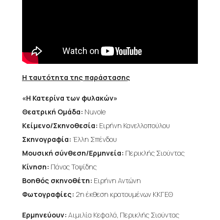
Η ταυτότητα της παράστασης
«Η Κατερίνα των φυλακών»
Θεατρική Ομάδα:
Nuvole
Κείμενο/Σκηνοθεσία:
Ειρήνη Κανελλοπούλου
Σκηνογραφία:
Έλλη Σπένδου
Μουσική σύνθεση/Ερμηνεία:
Περικλής Σιούντας
Κίνηση:
Πάνος Τοψίδης
Βοηθός σκηνοθέτη:
Ειρήνη Αντώνη
Φωτογραφίες:
2η έκθεση κρατουμένων ΚΚΓΕΘ
Ερμηνεύουν:
Αιμιλία Κεφαλά, Περικλής Σιούντας