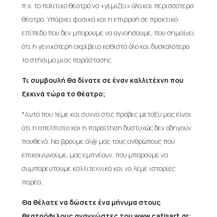
π.χ. το πολιτικό θέατρο να «γεμίζει» όλο και περισσότερα
θέατρα. Υπάρχει φυσικά και η επιρροή σε πρακτικό
επίπεδο που δεν μπορούμε να αγνοήσουμε, που σημαίνει
ότι η γενικότερη ακρίβεια καθιστά όλο και δυσκολότερο
το στήσιμο μιας παράστασης.
Τι συμβουλή θα δίνατε σε έναν καλλιτέχνη που
ξεκινά τώρα το θέατρο;
*Αυτό που λέμε και συχνά στις πρόβες μεταξύ μας είναι
ότι η απελπισία και η παραίτηση δυστυχώς δεν οδηγούν
πουθενά. Να βρούμε όλ@ μας τους ανθρώπους που
επικοινωνούμε, μας εμπνέουν, που μπορούμε να
συμπορευτούμε καλλιτεχνικά και να λέμε ιστορίες
παρέα.
Θα θέλατε να δώσετε ένα μήνυμα στους
θεατρόφιλους αναγνώστες του www.catisart.gr;