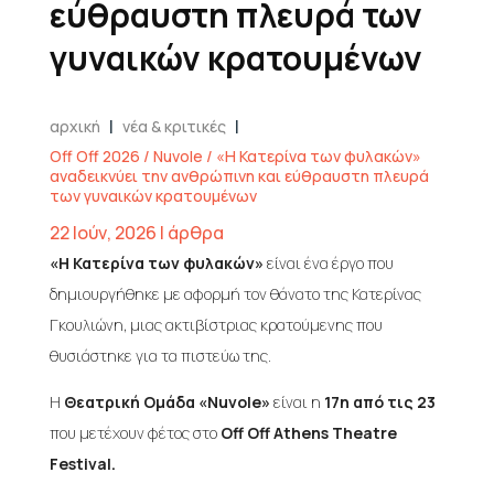
εύθραυστη πλευρά των
γυναικών κρατουμένων
|
|
αρχική
νέα & κριτικές
Off Off 2026 / Nuvole / «Η Κατερίνα των φυλακών»
αναδεικνύει την ανθρώπινη και εύθραυστη πλευρά
των γυναικών κρατουμένων
22 Ιούν, 2026
|
άρθρα
«Η Κατερίνα των φυλακών»
είναι ένα έργο που
δημιουργήθηκε με αφορμή τον θάνατο της Κατερίνας
Γκουλιώνη, μιας ακτιβίστριας κρατούμενης που
θυσιάστηκε για τα πιστεύω της.
Η
Θεατρική Ομάδα «Nuvole»
είναι η
17η από τις 23
που μετέχουν φέτος στο
Off Off Athens Theatre
Festival.