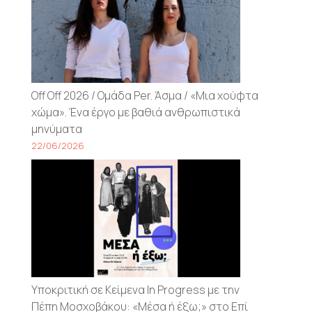
Off Off 2026 / Ομάδα Per. Άσμα / «Μια χούφτα
χώμα». Ένα έργο με βαθιά ανθρωπιστικά
μηνύματα
22/06/2026
Υποκριτική σε Κείμενα In Progress με την
Πέπη Μοσχοβάκου: «Μέσα ή έξω;» στο Επί