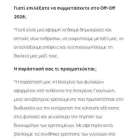
Γιατί επιλέξατε να συμμετάσχετε στο Off-Off
2026;
*Γιατί είναι μια αφορμή να δούμε δημιουργίες και
οπτικές νέων ανθρώπων, να γνωριστούμε μεταξύ μας, να
ανταλλάξουμε απόψεις και να επικοινωνήσουμε τη
δουλειά μας μαζί τους.
Η παράστασή σας τι πραγματεύεται;
*Η παράστασή μας «Η Κατερίνα των φυλακών»
αφορμάται από το θάνατο της Κατερίνας Γκουλιώνη,
μιας ακτιβίστριας κρατούμενης που πρωτοστάτησε στη
διαδικασία για την κατάργηση της κολπικής εξέτασης
στις φυλακές και γενικότερα την τήρηση των
δικαιωμάτων των κρατουμένων. Με αφετηρία αυτό,
βλέπουμε τις συνθήκες κράτησης των γυναικών στα