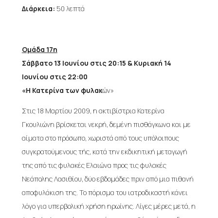
Διάρκεια:
50 λεπτά
Ομάδα 17η
Σάββατο 13 Ιουνίου στις 20:15 & Κυριακή 14
Ιουνίου στις 22:00
«Η Κατερίνα των φυλακ
ών»
Στις 18 Μαρτίου 2009, η ακτιβίστρια Κατερίνα
Γκουλιώνη βρίσκεται νεκρή, δεμένη πισθάγκωνα και με
αίματα στο πρόσωπο, χωριστά από τους υπόλοιπους
συγκρατούμενους τής, κατά την εκδικητική μεταγωγή
της από τις φυλακές Ελαιώνα προς τις φυλακές
Νεάπολης Λασιθίου, δύο εβδομάδες πριν από μια πιθανή
αποφυλάκιση της. Το πόρισμα του ιατροδικαστή κάνει
λόγο για υπερβολική χρήση ηρωίνης. Λίγες μέρες μετά, η