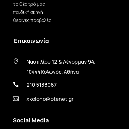
το θέατρό μας
παιδική σκηνή
θερινές προβολές
Επικοινωνία
Ναυπλίου 12 & Λένορμαν 94,

10444 Κολωνός, Αθήνα
210 5138067

xkolono@otenet.gr

Social Media