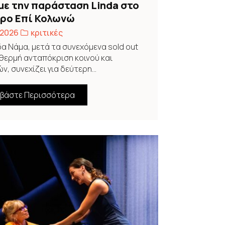
με την παράσταση Linda στο
ρο Επί Κολωνώ
 2026
κριτικές
α Νάμα, μετά τα συνεχόμενα sold out
 θερμή ανταπόκριση κοινού και
ν, συνεχίζει για δεύτερη...
αβάστε Περισσότερα