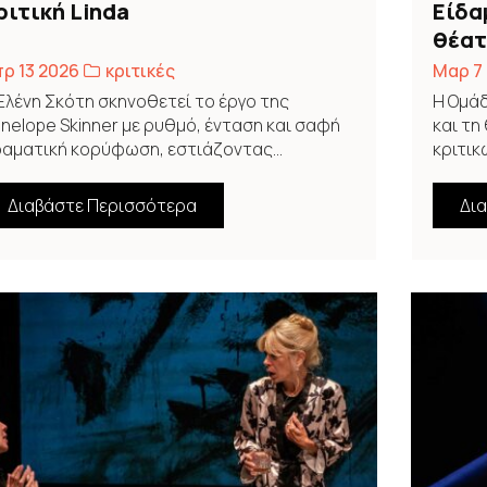
ριτική Linda
Είδα
θέατ
ρ 13 2026
κριτικές
Μαρ 7
Ελένη Σκότη σκηνοθετεί το έργο της
Η Ομάδ
nelope Skinner με ρυθμό, ένταση και σαφή
και τη
αματική κορύφωση, εστιάζοντας...
κριτικώ
Διαβάστε Περισσότερα
Δι