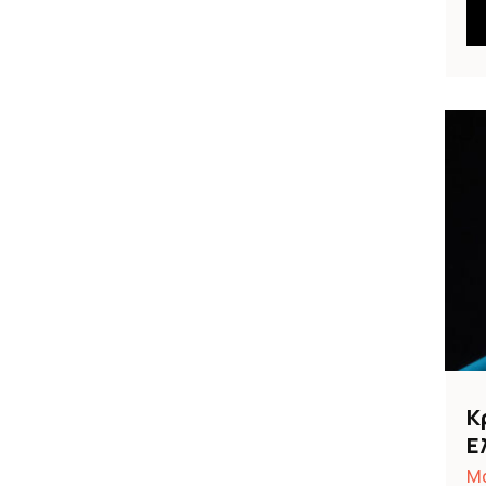
Κ
Ε
Μα