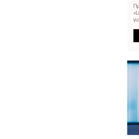
Πρ
«L
γι