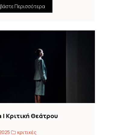
αβάστε Περισσότερα
a | Κριτική Θεάτρου
 2025
κριτικές