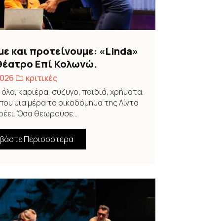
με και προτείνουμε: «Linda»
θέατρο Επί Κολωνώ.
2026
κριτικές
ι όλα, καριέρα, σύζυγο, παιδιά, χρήματα.
που μια μέρα το οικοδόμημα της Λίντα
έει. Όσα θεωρούσε...
αβάστε Περισσότερα