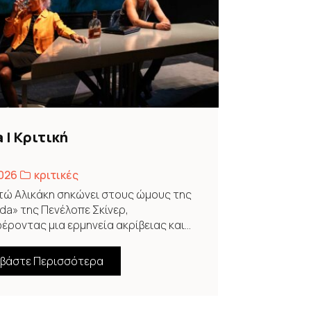
 | Κριτική
2026
κριτικές
ώ Αλικάκη σηκώνει στους ώμους της
nda» της Πενέλοπε Σκίνερ,
ροντας μια ερμηνεία ακρίβειας και...
αβάστε Περισσότερα