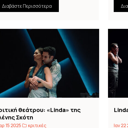
Διαβάστε Περισσότερα
Δι
ριτική θεάτρου: «Linda» της
Lind
λένης Σκότη
ρ 15 2025
κριτικές
Ιαν 22