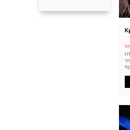
Κ
Ια
Η 
τη
πρ