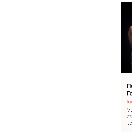
Π
Γ
«
Ια
Μι
σε
το