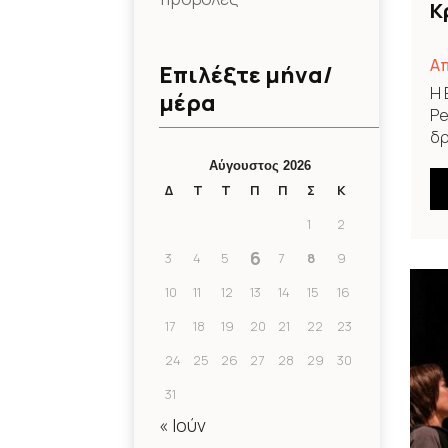
Κ
Απ
Επιλέξτε μήνα/
Η 
μέρα
Pe
δρ
Αύγουστος 2026
Δ
Τ
Τ
Π
Π
Σ
Κ
1
2
6
3
4
5
7
8
9
10
11
12
13
14
15
16
17
18
19
20
21
22
23
24
25
26
27
28
29
30
31
« Ιούν