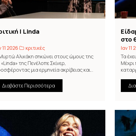
ριτική | Linda
Είδα
στο 
ν 11 2026
κριτικές
Ιαν 11 
Μυρτώ Αλικάκη σηκώνει στους ώμους της
Τα έχε
 «Linda» της Πενέλοπε Σκίνερ,
Μέχρι 
οσφέροντας μια ερμηνεία ακρίβειας και...
καταρρ
Διαβάστε Περισσότερα
Δι