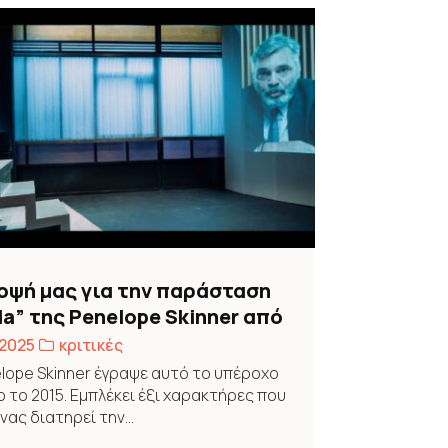
οψή μας για την παράσταση
da” της Penelope Skinner από
Ομάδα Νάμα σε σκηνοθεσία
 2025
κριτικές
ης Σκότη
lope Skinner έγραψε αυτό το υπέροχο
ο το 2015. Εμπλέκει έξι χαρακτήρες που
νας διατηρεί την...