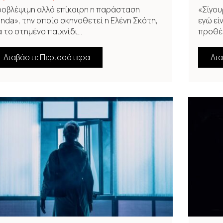
οβλέψιμη αλλά επίκαιρη η παράσταση
«Σίγου
inda», την οποία σκηνοθετεί η Ελένη Σκότη,
εγώ εί
α το στημένο παιχνίδι...
προθέσ
Διαβάστε Περισσότερα
Δι