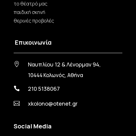
το θέατρό μας
παιδική σκηνή
θερινές προβολές
Επικοινωνία
Ναυπλίου 12 & Λένορμαν 94,

10444 Κολωνός, Αθήνα
210 5138067

xkolono@otenet.gr

Social Media