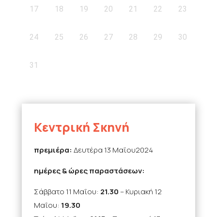
17
18
19
20
21
22
23
24
25
26
27
28
29
30
31
Κεντρική Σκηνή
πρεμιέρα:
Δευτέρα 13 Μαΐου2024
ημέρες & ώρες παραστάσεων:
Σάββατο 11 Μαΐου:
21.30
– Κυριακή 12
Μαΐου:
19.30