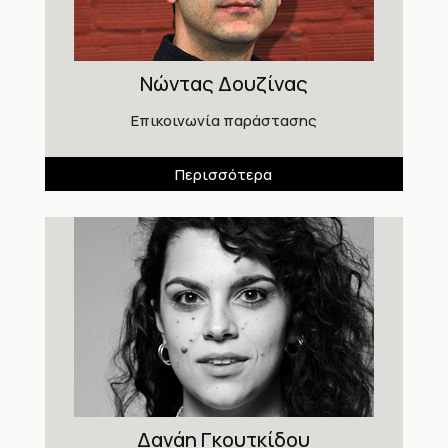
Νώντας Δουζίνας
Επικοινωνία παράστασης
Περισσότερα
Δανάη Γκουτκίδου