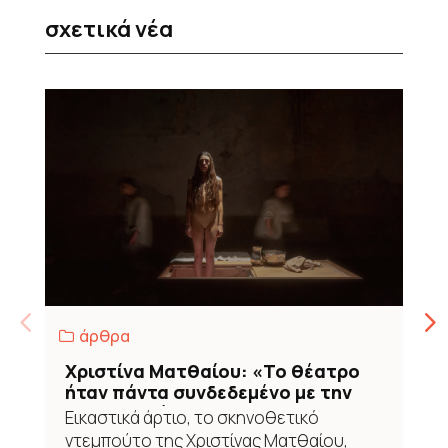
σχετικά νέα
άρθρα
Χριστίνα Ματθαίου: «Το θέατρο
ήταν πάντα συνδεδεμένο με την
τελετουργία»
Εικαστικά άρτιο, το σκηνοθετικό
ντεμπούτο της Χριστίνας Ματθαίου,