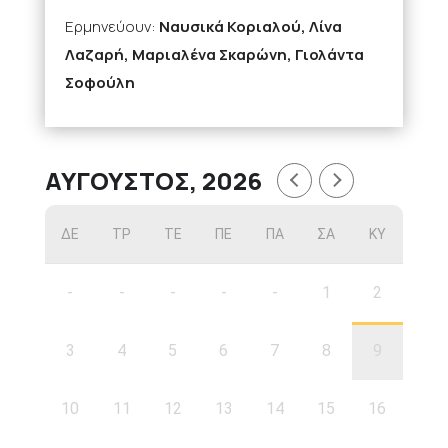
Ερμηνεύουν:
Ναυσικά Κοριαλού, Λίνα
Λαζαρή, Μαριαλένα Σκαρώνη, Γιολάντα
Σοφούλη
ΑΎΓΟΥΣΤΟΣ, 2026
ΔΕ
ΤΡ
ΤΕ
ΠΕ
ΠΑ
ΣΑ
ΚΥ
-
-
-
-
-
1
2
3
4
5
6
7
8
9
10
11
12
13
14
15
16