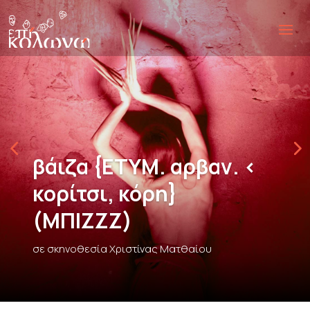
βάιζα {ΕΤΥΜ. αρβαν. <
κορίτσι, κόρη}
(ΜΠΙΖΖΖ)
σε σκηνοθεσία Χριστίνας Ματθαίου