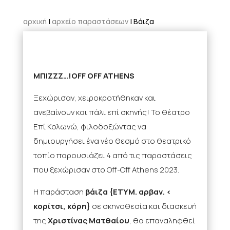
αρχική
|
αρχείο παραστάσεων
| Βάιζα
ΜΠΙΖΖΖ…!OFF OFF ATHENS
Ξεχώρισαν, χειροκροτήθηκαν και
ανεβαίνουν και πάλι επί σκηνής! Το θέατρο
Επί Κολωνώ, φιλοδοξώντας να
δημιουργήσει ένα νέο θεσμό στο θεατρικό
τοπίο παρουσιάζει 4 από τις παραστάσεις
που ξεχώρισαν στο Off-Off Athens 2023.
Η παράσταση
βάιζα {ΕΤΥΜ. αρβαν. <
κορίτσι, κόρη}
σε σκηνοθεσία και διασκευή
της
Χριστίνας Ματθαίου
, θα επαναληφθεί