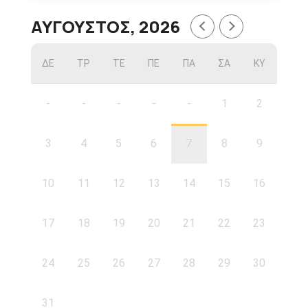
ΑΎΓΟΥΣΤΟΣ, 2026
ΔΕ
ΤΡ
ΤΕ
ΠΕ
ΠΑ
ΣΑ
ΚΥ
-
-
-
-
-
1
2
3
4
5
6
7
8
9
10
11
12
13
14
15
16
17
18
19
20
21
22
23
24
25
26
27
28
29
30
31