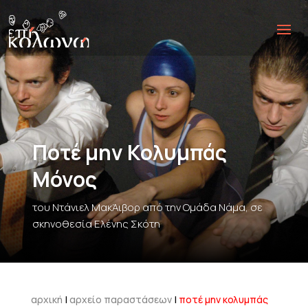
Ποτέ μην Κολυμπάς
Μόνος
του Ντάνιελ ΜακΆιβορ από την Ομάδα Νάμα, σε
σκηνοθεσία Ελένης Σκότη
αρχική
|
αρχείο παραστάσεων
|
ποτέ μην κολυμπάς