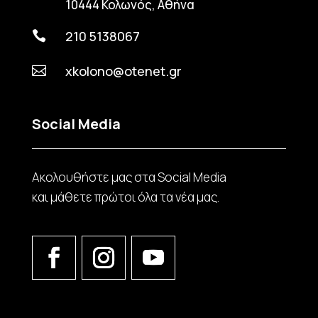
10444 Κολωνός, Αθήνα
210 5138067

xkolono@otenet.gr

Social Media
Ακολουθήστε μας στα Social Media
και μάθετε πρώτοι όλα τα νέα μας.