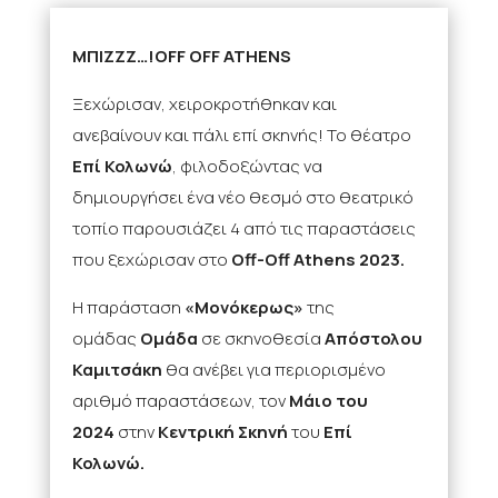
ΜΠΙΖΖΖ…!OFF OFF ATHENS
Ξεχώρισαν, χειροκροτήθηκαν και
ανεβαίνουν και πάλι επί σκηνής! Το θέατρο
Επί Κολωνώ
, φιλοδοξώντας να
δημιουργήσει ένα νέο θεσμό στο θεατρικό
τοπίο παρουσιάζει 4 από τις παραστάσεις
που ξεχώρισαν στο
Off-Off Athens 2023.
Η παράσταση
«Μονόκερως»
της
ομάδας
Ομάδα
σε σκηνοθεσία
Απόστολου
Καμιτσάκη
θα ανέβει για περιορισμένο
αριθμό παραστάσεων, τον
Μάιο του
2024
στην
Κεντρική Σκηνή
του
Επί
Κολωνώ.