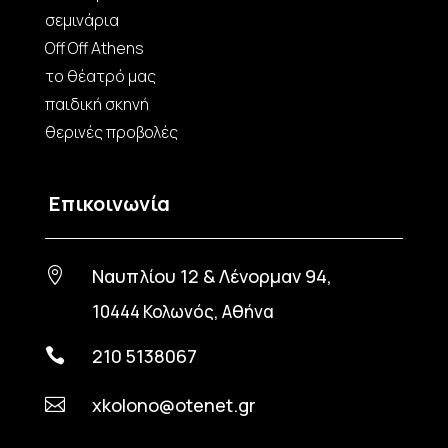
σεμινάρια
Off Off Athens
το θέατρό μας
παιδική σκηνή
θερινές προβολές
Επικοινωνία
Ναυπλίου 12 & Λένορμαν 94,

10444 Κολωνός, Αθήνα
210 5138067

xkolono@otenet.gr
