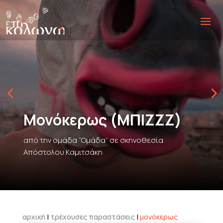
Μονόκερως (ΜΠΙΖΖΖ)
από την ομάδα “Ομάδα” σε σκηνοθεσία
Απόστολου Καμιτσάκη
αρχική
|
τρέχουσες παραστάσεις
|
μονόκερως