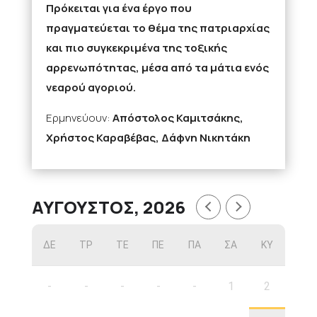
Πρόκειται για ένα έργο που
πραγματεύεται το θέμα της πατριαρχίας
και πιο συγκεκριμένα της τοξικής
αρρενωπότητας, μέσα από τα μάτια ενός
νεαρού αγοριού.
Ερμηνεύουν:
Απόστολος Καμιτσάκης,
Χρήστος Καραβέβας, Δάφνη Νικητάκη
ΑΎΓΟΥΣΤΟΣ, 2026
ΔΕ
ΤΡ
ΤΕ
ΠΕ
ΠΑ
ΣΑ
ΚΥ
-
-
-
-
-
1
2