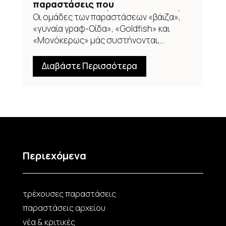
παραστάσεις που
επαναπροσδιορίζουν τη νεανική
Οι ομάδες των παραστάσεων «βάιζα»,
δημιουργικότητα
«γυναία γραφ-Οίδα», «Goldfish» και
«Μονόκερως» μάς συστήνονται,...
Διαβάστε Περισσότερα
Περιεχόμενα
τρέχουσες παραστάσεις
παραστάσεις αρχείου
νέα & κριτικές