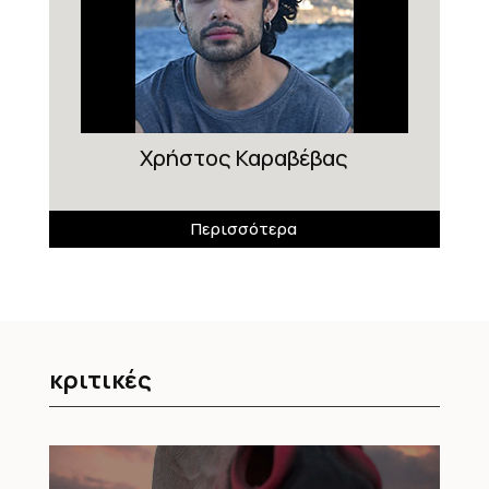
Χρήστος Καραβέβας
Περισσότερα
κριτικές