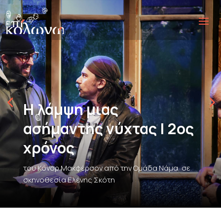
Η λάμψη μιας
ασήμαντης νύχτας | 2ος
χρόνος
του Κόνορ Μακφέρσον από την Ομάδα Νάμα, σε
σκηνοθεσία Ελένης Σκότη