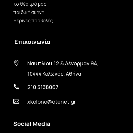
το θέατρό μας
παιδική σκηνή
θερινές προβολές
Επικοινωνία
Ναυπλίου 12 & Λένορμαν 94,

10444 Κολωνός, Αθήνα
210 5138067

xkolono@otenet.gr

Social Media