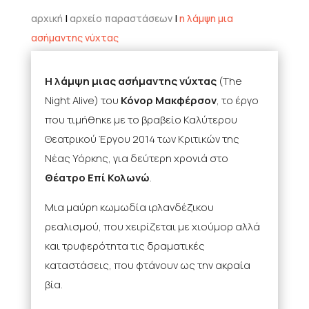
αρχική
|
αρχείο παραστάσεων
|
η λάμψη μια
ασήμαντης νύχτας
Η λάμψη μιας ασήμαντης νύχτας
(The
Night Alive) του
Κόνορ Μακφέρσον
, το έργο
που τιμήθηκε με το βραβείο Καλύτερου
Θεατρικού Έργου 2014 των Κριτικών της
Νέας Υόρκης, για δεύτερη χρονιά στο
Θέατρο Επί Κολωνώ
.
Μια μαύρη κωμωδία ιρλανδέζικου
ρεαλισμού, που χειρίζεται με χιούμορ αλλά
και τρυφερότητα τις δραματικές
καταστάσεις, που φτάνουν ως την ακραία
βία.