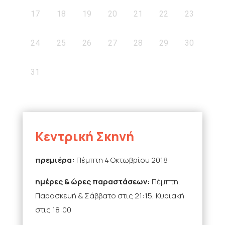
17
18
19
20
21
22
23
24
25
26
27
28
29
30
31
Κεντρική Σκηνή
πρεμιέρα:
Πέμπτη 4 Οκτωβρίου 2018
ημέρες & ώρες παραστάσεων:
Πέμπτη,
Παρασκευή & Σάββατο στις 21:15, Κυριακή
στις 18:00