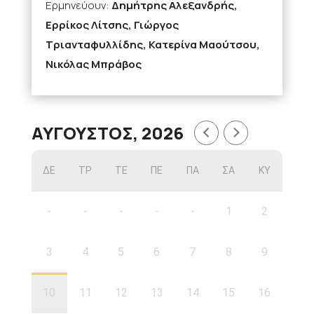
Ερμηνεύουν:
Δημήτρης Αλεξανδρής,
Ερρίκος Λίτσης, Γιώργος
Τριανταφυλλίδης, Κατερίνα Μαούτσου,
Νικόλας Μπράβος
ΑΎΓΟΥΣΤΟΣ, 2026
ΔΕ
ΤΡ
ΤΕ
ΠΕ
ΠΑ
ΣΑ
ΚΥ
-
-
-
-
-
1
2
3
4
5
6
7
8
9
10
11
12
13
14
15
16