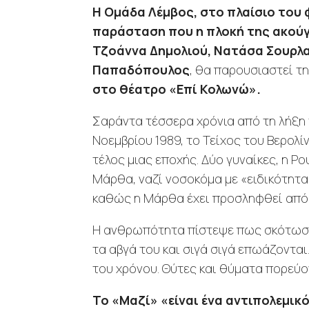
Η Ομάδα Λέμβος, στο πλαίσιο του φ
παράσταση που η πλοκή της ακού
Τζοάννα Δημολιού, Νατάσα Σουρλα
Παπαδόπουλος
, θα παρουσιαστεί τ
στο θέατρο «Επί Κολωνώ».
Σαράντα τέσσερα χρόνια από τη λήξη 
Νοεμβρίου 1989, το Τείχος του Βερολί
τέλος μιας εποχής. Δύο γυναίκες, η 
Μάρθα, ναζί νοσοκόμα με «ειδικότητ
καθώς η Μάρθα έχει προσληφθεί από τ
Η ανθρωπότητα πίστεψε πως σκότωσε 
τα αβγά του και σιγά σιγά επωάζονται
του χρόνου. Θύτες και θύματα πορεύο
Το «Μαζί» «είναι ένα αντιπολεμικ