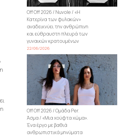
Off Off 2026 / Nuvole / «Η
Κατερίνα των φυλακών»
αναδεικνύει την ανθρώπινη
και εύθραυστη πλευρά των
γυναικών κρατουμένων
22/06/2026
ο
 η
ει
νη
Off Off 2026 / Ομάδα Per.
Άσμα / «Μια χούφτα χώμα».
Ένα έργο με βαθιά
ανθρωπιστικά μηνύματα