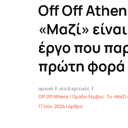
Off Off Athe
«Μαζί» είναι
έργο που πα
πρώτη φορά
αρχική
|
νέα & κριτικές
|
Off Off Athens / Ομάδα Λέμβος: Το «Μαζ
17 Ιούν, 2024
|
άρθρα