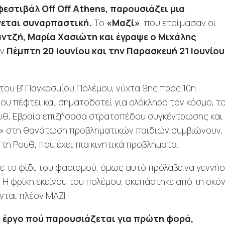
εστιβάλ Off Off Athens, παρουσιάζει μια
γεται συναρπαστική.
Το
«Μαζί»
, που ετοίμασαν οι
ντζή, Μαρία Χασιώτη και έγραψε ο Μιχάλης
ην
Πέμπτη 20 Ιουνίου και την Παρασκευή 21 Ιουνίου
του Β’ Παγκοσμίου Πολέμου, νύχτα 9ης προς 10η
νου πέφτει και σηματοδοτεί για ολόκληρο τον κόσμο, τ
Ρουθ, Εβραία επιζήσασα στρατοπέδου συγκέντρωσης και
α» στη θανάτωση προβληματικών παιδιών συμβιώνουν,
η Ρουθ, που έχει πια κινητικά προβλήματα.
το φίδι του φασισμού, όμως αυτό πρόλαβε να γεννήσ
. Η φρίκη εκείνου του πολέμου, σκεπάστηκε από τη σκό
νται πλέον ΜΑΖΙ.
ό έργο πού παρουσιάζεται για πρώτη φορά,