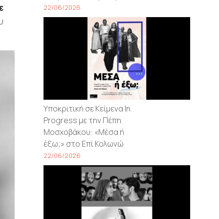
ε
22/06/2026
υ
Υποκριτική σε Κείμενα In
Progress με την Πέπη
Μοσχοβάκου: «Μέσα ή
έξω;» στο Επί Κολωνώ
22/06/2026