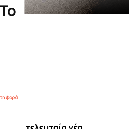
 Το
ώτη φορά
τελευταία νέα