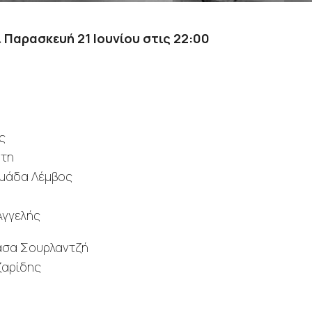
& Παρασκευή 21 Ιουνίου στις 22:00
ς
ώτη
μάδα Λέμβος
Αγγελής
άσα Σουρλαντζή
ζαρίδης