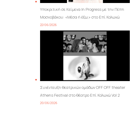
Υποκριτική σε Κείμενα In Progress με την Πέπη
Μοσχοβάκου: «Μέσα ή έξω;» στο Επί Κολωνώ
22/06/2026
Συνέντευξη θεατρικών ομάδων OFF OFF theater
Athens Festival στο θέατρο Επί Κολωνώ Vol 2
20/06/2026