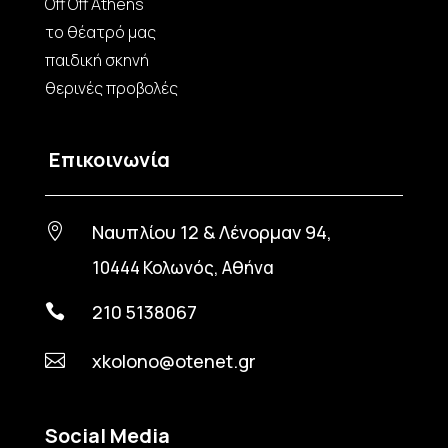
Off Off Athens
το θέατρό μας
παιδική σκηνή
θερινές προβολές
Επικοινωνία
Ναυπλίου 12 & Λένορμαν 94,

10444 Κολωνός, Αθήνα
210 5138067

xkolono@otenet.gr

Social Media