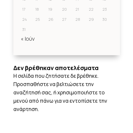
17
18
19
20
21
22
23
24
25
26
27
28
29
30
31
« Ιούν
Δεν βρέθηκαν αποτελέσματα
Η σελίδα που ζητήσατε δε βρέθηκε.
Προσπαθήστε να βελτιώσετε την
αναζήτησή σας, ή χρησιμοποιήστε το
μενού από πάνω για να εντοπίσετε την
ανάρτηση.