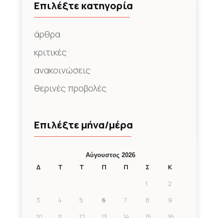
Επιλέξτε κατηγορία
άρθρα
κριτικές
ανακοινώσεις
θερινές προβολές
Επιλέξτε μήνα/μέρα
Αύγουστος 2026
Δ
Τ
Τ
Π
Π
Σ
Κ
1
2
3
4
5
6
7
8
9
10
11
12
13
14
15
16