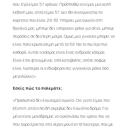
σου. Εγώ είμαι 57 χρόνων. Προσπαθώ να είμαι μια καλή
εκδοχή μου, αλλά είμαι 57. Δεν θα συναγωνιστώ τα
κορίτσια που είναι 29-30. Υπάρχει μια αγωνία στη
δουλειά μας, μήπως δεν υπάρχουν ρόλοι για σένα, μήπως
περάσεις σε δεύτερη μοίρα. Ομως μια γυναίκα μπορεί να
είναι πολύ ερωτεύσιμη μετά τα 50. Να το πω λίγο πιο
καθαρά. Αυτός ο κόσμος είναι ένας ανδρικός κόσμος.
Είναι έτσι φτιαγμένος, από καταβολής, οπότε σαφώς
είναι λιγότεροι οι ενδιαφέροντες γυναικείοι ρόλοι όσο
μεγαλώνεις».
Εσείς πώς το πολεμάτε;
«Προσωπικά δεν έχω καμία αγωνία. Οχι γιατί είμαι πιο
έξυπνη, αλλά επειδή ακριβώς δεν έχω άλλο δρόμο. Για
μένα είναι μονόδρομος να αγκαλιάσω τον χρόνο. Και να
που τώρα έρχεται στα χέρια μου ένα τέτοιο έργο, που με