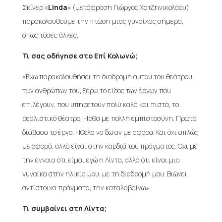
Σκίνερ «
Linda
» (μετάφραση Γιώργος Χατζηνικολάου)
παρακολουθούμε την πτώση μιας γυναίκας σήμερα,
όπως τόσες άλλες.
Τι σας οδήγησε στο Επί Κολωνώ;
«Εχω παρακολουθήσει τη διαδρομή αυτού του θεάτρου,
των ανθρώπων του, ξέρω το είδος των έργων που
επιλέγουν, που υπηρετούν πολύ καλά και πιστά, το
ρεαλιστικό θέατρο. Ηρθα με πολλή εμπιστοσύνη. Πρώτα
διάβασα το έργο. Ηθελα να δω αν με αφορά. Και όχι απλώς
με αφορά, αλλά είναι στην καρδιά του πράγματος. Οχι με
την έννοια ότι είμαι εγώ η Λίντα, αλλά ότι είναι μια
γυναίκα στην ηλικία μου, με τη διαδρομή μου. Βιώνει
αντίστοιχα πράγματα, την καταλαβαίνω».
Τι συμβαίνει στη Λίντα;