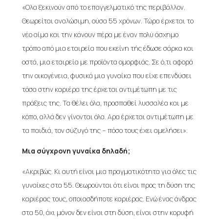
«Ολα ξεκινούν από το επαγγελματικό της περιβάλλον.
Θεωρείται αναλώσιμη, ούσα 55 χρόνων. Τώρα έρχεται το
νέο αίμα και την κάνουν πέρα με έναν πολύ άσχημο
τρόπο από μια εταιρεία που εκείνη τής έδωσε σάρκα και
οστά, μια εταιρεία με προϊόντα ομορφιάς. Σε ό,τι αφορά
την οικογένεια, φυσικά μια γυναίκα που είχε επενδύσει
τόσα στην καριέρα της έρχεται αντιμέτωπη με τις
πράξεις της. Τα θέλει όλα, προσπαθεί λυσσαλέα και με
κόπο, αλλά δεν γίνονται όλα. Αρα έρχεται αντιμέτωπη με
τα παιδιά, τον σύζυγό της – πόσο τους έχει αμελήσει».
Μια σύγχρονη γυναίκα δηλαδή;
«Ακριβώς. Κι αυτή είναι μια πραγματικότητα για όλες τις
γυναίκες στα 55. Θεωρούνται ότι είναι προς τη δύση της
καριέρας τους, οποιασδήποτε καριέρας. Ενώ ένας άνδρας
στα 50, όχι μόνον δεν είναι στη δύση, είναι στην κορυφή