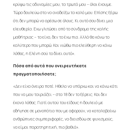
κρύψω τις αδυναμίες μου, τα τρωτά μου – όλοι έχουμε.
Τώρα δουλεύω στο να αναδείξω τα καλά μου. Επίσης ξέρω
ότι δεν μπορώ να αρέσω σε όλους. Κι αυτό σου δίνει μια
ελευθερία. Εχω γλιτώσει από το σύνδρομο της καλής
μαθήτριας – το είχα, δεν το έχω πια. Αλλά θα κάνω το
καλύτερο που μπορώ. Και νιώθω πιο ελεύθερη να κάνω
λάθος, η Ελένη σού το δίνει αυτό».
Πόσα από αυτά που ονειρευτήκατε
πραγματοποιήσατε;
«Δεν είχα όνειρα ποτέ. Ηθελα να υπάρχω και να κάνω κάτι
που να μου ταιριάζει – στα 18 δεν το ξέρεις. Και δεν
έκανα λάθος. Γιατί αυτού του είδους η δουλειά με
οδήγησε σε μονοπάτια που με αφορούν, να καταλαβαίνω
ανθρώπινες συμπεριφορές, να διεισδύω σε ψυχισμούς,
να είμαι παρατηρητική, πιο βαθιά».