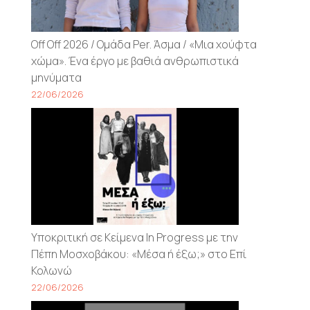
Off Off 2026 / Ομάδα Per. Άσμα / «Μια χούφτα
χώμα». Ένα έργο με βαθιά ανθρωπιστικά
μηνύματα
22/06/2026
Υποκριτική σε Κείμενα In Progress με την
Πέπη Μοσχοβάκου: «Μέσα ή έξω;» στο Επί
Κολωνώ
22/06/2026