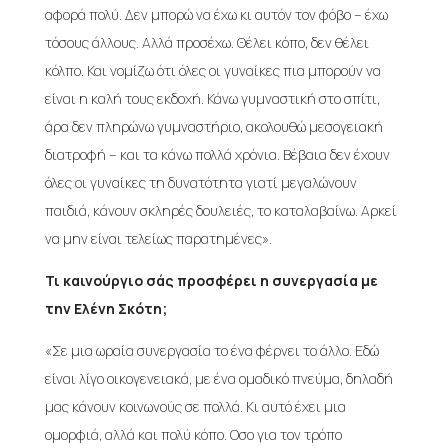
αφορά πολύ. Δεν μπορώ να έχω κι αυτόν τον φόβο – έχω
τόσους άλλους. Αλλά προσέχω. Θέλει κόπο, δεν θέλει
κόλπο. Και νομίζω ότι όλες οι γυναίκες πια μπορούν να
είναι η καλή τους εκδοχή. Κάνω γυμναστική στο σπίτι,
άρα δεν πληρώνω γυμναστήριο, ακολουθώ μεσογειακή
διατροφή – και τα κάνω πολλά χρόνια. Βέβαια δεν έχουν
όλες οι γυναίκες τη δυνατότητα γιατί μεγαλώνουν
παιδιά, κάνουν σκληρές δουλειές, το καταλαβαίνω. Αρκεί
να μην είναι τελείως παρατημένες».
Τι καινούργιο σάς προσφέρει η συνεργασία με
την Ελένη Σκότη;
«Σε μια ωραία συνεργασία το ένα φέρνει το άλλο. Εδώ
είναι λίγο οικογενειακά, με ένα ομαδικό πνεύμα, δηλαδή
μας κάνουν κοινωνούς σε πολλά. Κι αυτό έχει μια
ομορφιά, αλλά και πολύ κόπο. Οσο για τον τρόπο