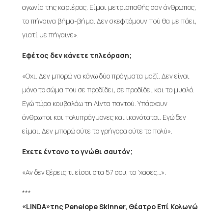
αγωνία της καριέρας. Είμαι μετριοπαθής σαν άνθρωπος,
το πήγαινα βήμα-βήμα. Δεν σκεφτόμουν πού θα με πάει,
γιατί με πήγαινε».
Εφέτος δεν κάνετε τηλεόραση;
«Οχι. Δεν μπορώ να κάνω δύο πράγματα μαζί. Δεν είναι
μόνο το σώμα που σε προδίδει, σε προδίδει και το μυαλό.
Εγώ τώρα κουβαλάω τη Λίντα παντού. Υπάρχουν
άνθρωποι και πολυπράγμονες και ικανότατοι. Εγώ δεν
είμαι. Δεν μπορώ ούτε το γρήγορα ούτε το πολύ».
Εχετε έντονο το γνώθι σαυτόν;
«Αν δεν ξέρεις τι είσαι στα 57 σου, το ‘χασες…».
***
«LINDA»της Penelope Skinner, Θέατρο Επί Κολωνώ