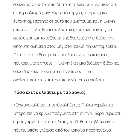
δουλειάς, ακριβώς επειδή το αποτέλεσμα είναι πάντοτε
ένας ρεαλισμός, αναλόγως του έργου, υπάρχει μια
έντονη αμεσότητα σε αυτό που βλέπουμε. Και η Ελένη
επιμένει πολύ. Είναι σχολαστική, και καλά κάνει, γιατί
αυτό είναι και το ρεζουμέ της δουλειάς της. Θέλει την
απόλυτη αλήθεια στον μέγιστο βαθμό, τη λεπτομέρεια.
Γιατί αυτό το θέατρο δεν πουλάει εντυπωσιασμούς,
πουλάει μια αλήθεια. Η Ελένη έχει μια διάθεση διδαχής,
ούσα δασκάλα. Εχει αυτή την επιμονή, τη
σχολαστικότητα και την υπομονή του δασκάλου».
Πόσο έχετε αλλάξει με τα χρόνια;
«Εχω ανακαλύψει μερικές αλήθειες. Παλιά νόμιζα ότι
μπορούσα να κρύψω πράγματα στη σκηνή. Τώρα ξέρω ότι
είμαι γυμνή, διάτρητη, διαυγής. Οι θεατές βλέπουν τα
πάντα. Οπότε γλίτωσα από τον κόπο να προσπαθώ να