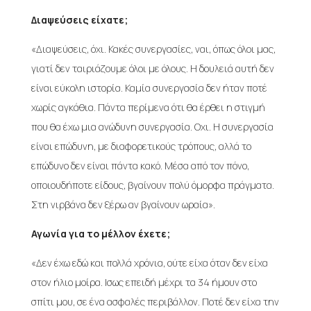
Διαψεύσεις είχατε;
«Διαψεύσεις, όχι. Κακές συνεργασίες, ναι, όπως όλοι μας,
γιατί δεν ταιριάζουμε όλοι με όλους. Η δουλειά αυτή δεν
είναι εύκολη ιστορία. Καμία συνεργασία δεν ήταν ποτέ
χωρίς αγκάθια. Πάντα περίμενα ότι θα έρθει η στιγμή
που θα έχω μια ανώδυνη συνεργασία. Οχι. Η συνεργασία
είναι επώδυνη, με διαφορετικούς τρόπους, αλλά το
επώδυνο δεν είναι πάντα κακό. Μέσα από τον πόνο,
οποιουδήποτε είδους, βγαίνουν πολύ όμορφα πράγματα.
Στη νιρβάνα δεν ξέρω αν βγαίνουν ωραία».
Αγωνία για το μέλλον έχετε;
«Δεν έχω εδώ και πολλά χρόνια, ούτε είχα όταν δεν είχα
στον ήλιο μοίρα. Ισως επειδή μέχρι τα 34 ήμουν στο
σπίτι μου, σε ένα ασφαλές περιβάλλον. Ποτέ δεν είχα την