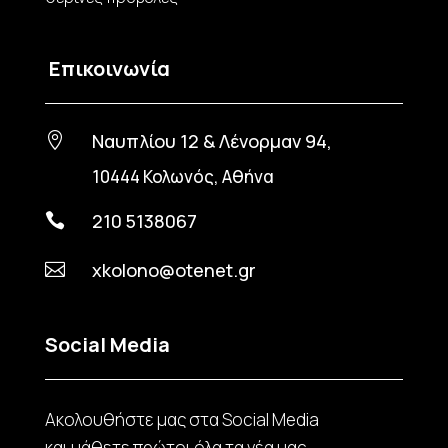
Επικοινωνία
Ναυπλίου 12 & Λένορμαν 94,

10444 Κολωνός, Αθήνα
210 5138067

xkolono@otenet.gr

Social Media
Ακολουθήστε μας στα Social Media
και μάθετε πρώτοι όλα τα νέα μας.