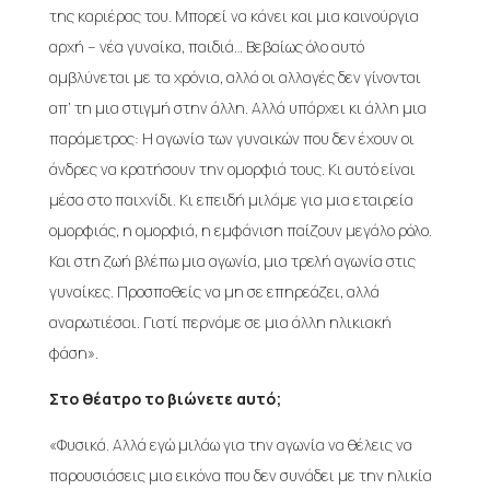
της καριέρας του. Μπορεί να κάνει και μια καινούργια
αρχή – νέα γυναίκα, παιδιά… Βεβαίως όλο αυτό
αμβλύνεται με τα χρόνια, αλλά οι αλλαγές δεν γίνονται
απ’ τη μια στιγμή στην άλλη. Αλλά υπάρχει κι άλλη μια
παράμετρος: Η αγωνία των γυναικών που δεν έχουν οι
άνδρες να κρατήσουν την ομορφιά τους. Κι αυτό είναι
μέσα στο παιχνίδι. Κι επειδή μιλάμε για μια εταιρεία
ομορφιάς, η ομορφιά, η εμφάνιση παίζουν μεγάλο ρόλο.
Και στη ζωή βλέπω μια αγωνία, μια τρελή αγωνία στις
γυναίκες. Προσπαθείς να μη σε επηρεάζει, αλλά
αναρωτιέσαι. Γιατί περνάμε σε μια άλλη ηλικιακή
φάση».
Στο θέατρο το βιώνετε αυτό;
«Φυσικά. Αλλά εγώ μιλάω για την αγωνία να θέλεις να
παρουσιάσεις μια εικόνα που δεν συνάδει με την ηλικία