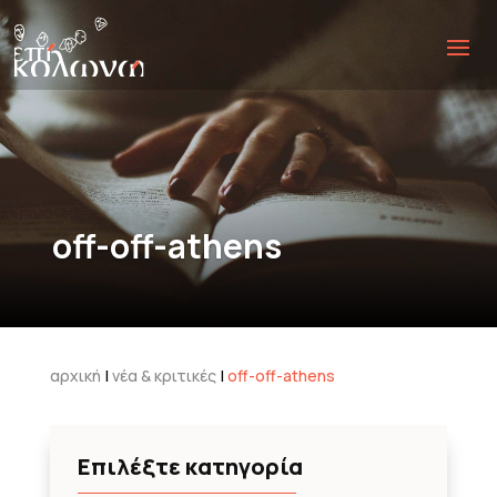
off-off-athens
αρχική
|
νέα & κριτικές
|
off-off-athens
Επιλέξτε κατηγορία