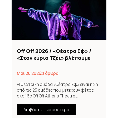
Off Off 2026 / «Θέατρο Εφ» /
«Στον κύριο Τζέι» βλέπουμε
πώς χάνεται η επαφή με τον
εαυτό, με το σώμα, με το
Μάι 26 2026
άρθρα
«τώρα»…
Η θεατρική ομάδα «Θέατρο Εφ» είναι η 2η
από τις 23 ομάδες που μετέχουν φέτος
στο 16ο Off Off Athens Theatre...
Διαβάστε Περισσότερα