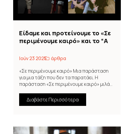
Είδαμε και προτείνουμε το «Σε
περιμένουμε καιρό» και το “A
Circus Tale” – Off Off Festival
2025
Ιούν 23 2025
άρθρα
«Σε περιμένουμε καιρό» Μια παράσταση
για μια τάξη που δεν τα παρατάει. Η
παράσταση «Σε περιμένουμε καιρό» μιλά...
Διαβάστε Περισσότερα