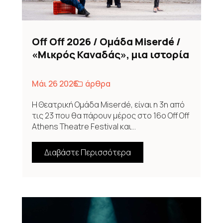
Off Off 2026 / Ομάδα Miserdé /
«Μικρός Καναδάς», μια ιστορία
που σε κρατάει σε αγωνία μέχρι
τέλους
Μάι 26 2026
άρθρα
Η Θεατρική Ομάδα Miserdé, είναι η 3η από
τις 23 που θα πάρουν μέρος στο 16ο Off Off
Athens Theatre Festival και...
Διαβάστε Περισσότερα