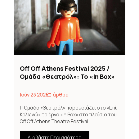
Off Off Athens Festival 2025 /
Ομάδα «Θεατρόλ»: Το «In Box»
διερευνά την ψηφιακή εποχή
και τις ανθρώπινες σχέσεις
Ιούν 23 2025
άρθρα
Η Ομάδα «Θεατρόλ» παρουσιάζει στο «Επί
Κολωνώ» το έργο «In Box» στο πλαίσιο του
Off Off Athens Theatre Festival...
Διαβάστε Περισσότερα