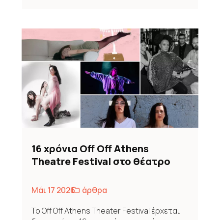
16 χρόνια Off Off Athens
Theatre Festival στο θέατρο
Επί Κολωνώ – Δείτε όλο το
πρόγραμμα
Μάι 17 2026
άρθρα
Το Off Off Athens Theater Festival έρχεται