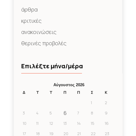
άρθρα
κριτικές
ανακοινώσεις
θερινές προβολές
Επιλέξτε μήνα/μέρα
Αύγουστος 2026
Δ
Τ
Τ
Π
Π
Σ
Κ
1
2
6
3
4
5
7
8
9
10
11
12
13
14
15
16
17
18
19
20
21
22
23