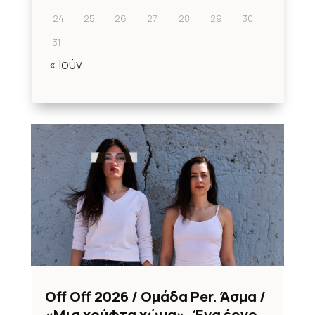
24
25
26
27
28
29
30
31
« Ιούν
Off Off 2026 / Ομάδα Per. Άσμα /
«Μια χούφτα χώμα». Ένα έργο