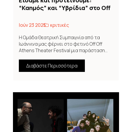
Είδαμε και προτείνουμε:
“Καημός” και “Υβρίδια” στο Off
Off Athens Theater Festival
2025
Ιούν 23 2025
κριτικές
Η Ομάδα Θεατρική Συμπαιγνία από τα
Ιωάννινα μας φέρνει στο φετινό Off Off
Athens Theater Festival μια παράσταση...
Διαβάστε Περισσότερα