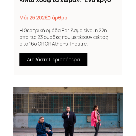
με βαθιά ανθρωπιστικά
μηνύματα
Μάι 26 2026
άρθρα
Η θεατρική ομάδα Per. Άσμα είναι η 22η
από τις 23 ομάδες που μετέχουν φέτος
στο 16ο Off Off Athens Theatre...
Διαβάστε Περισσότερα