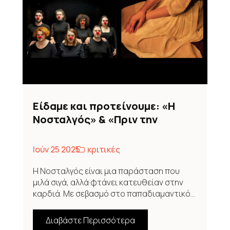
Είδαμε και προτείνουμε: «Η
Νοσταλγός» & «Πριν την
Επανάσταση» OFF OFF ATHENS
THEATER FESTIVAL 2025
Ιούν 25 2025
κριτικές
Η Νοσταλγός είναι μια παράσταση που
μιλά σιγά, αλλά φτάνει κατευθείαν στην
καρδιά. Με σεβασμό στο παπαδιαμαντικό...
Διαβάστε Περισσότερα